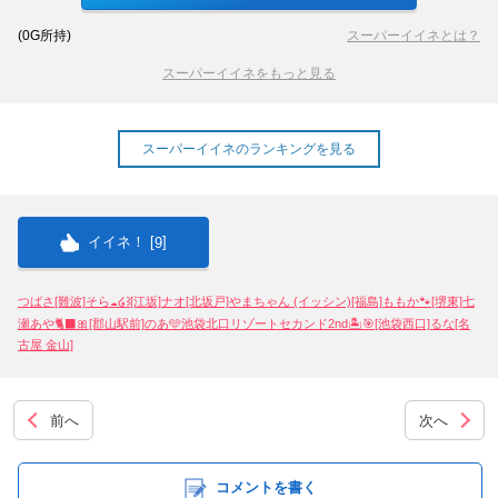
甲信越
会員ログイン
北陸
(
0
G所持)
スーパーイイネとは？
スーパーイイネをもっと見る
LINE
X (旧Twitter)
LINE
twitter
関東
女の子ログイン
静岡
お店のURLをコピー
ブログのURLをコピー
スーパーイイネのランキングを見る
東海
店舗ログイン
関西
中四国
新規会員登録
九州
イイネ！ [
]
9
沖縄
全国TOP
つばさ[難波]
そら☁️໒꒱[江坂]
ナオ[北坂戸]
やまちゃん (イッシン)[福島]
ももか🐾[堺東]
七
瀬あや🐈‍⬛🎀[郡山駅前]
のあ🩵池袋北口リゾートセカンド2nd🏝️🎯[池袋西口]
るな[名
古屋 金山]
前へ
次へ
コメントを書く