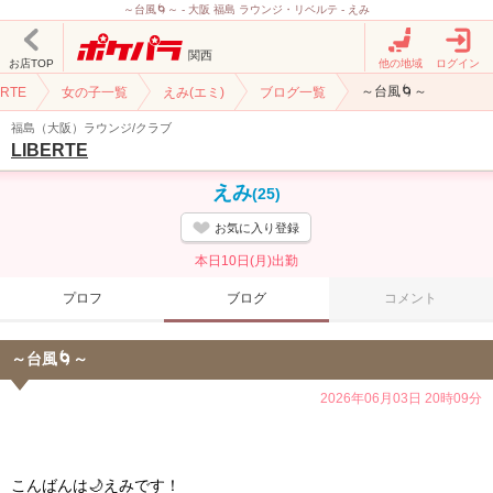
～台風🌀～ - 大阪 福島 ラウンジ・リベルテ - えみ
関西
お店TOP
他の地域
ログイン
～台風🌀～
ERTE
女の子一覧
えみ(エミ)
ブログ一覧
福島（大阪）ラウンジ/クラブ
LIBERTE
えみ
(25)
お気に入り登録
本日10日(月)出勤
プロフ
ブログ
コメント
～台風🌀～
2026年06月03日 20時09分
こんばんは🌙えみです！