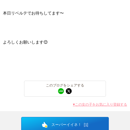
本日リベルテでお待ちしてます〜
よろしくお願いします😊
このブログをシェアする
♥この女の子をお気に入り登録する
北海道
東北
スーパーイイネ！ [
]
1
このお店をシェアする
このブログをシェアする