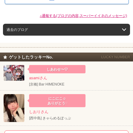
⚠通報する(ブログの内容,スーパーイイネのメッセージ)
過去のブログ
ゲットしたラッキーNo.
LUCKY NUMBER
しあわせ〜🤍
asamiさん
[京橋] Bar HIMENOKE
にこにこ☺️
ありがとう♡
しおりさん
[西中島] きゃらめるぽっぷ