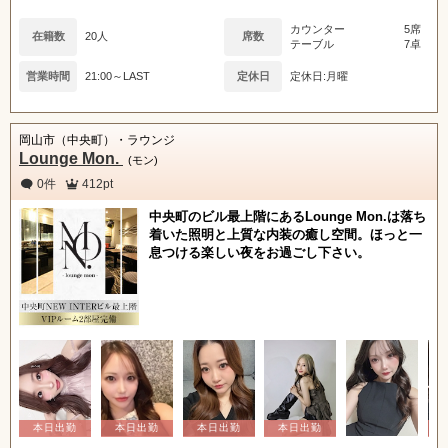
カウンター
5席
在籍数
20人
席数
テーブル
7卓
営業時間
21:00～LAST
定休日
定休日:月曜
岡山市（中央町）・ラウンジ
Lounge Mon.
(モン)
0件
412pt
中央町のビル最上階にあるLounge Mon.は落ち
着いた照明と上質な内装の癒し空間。ほっと一
息つける楽しい夜をお過ごし下さい。