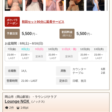
ポケパラ
初回セット90分に延長サービス
クーポン
初回料金
5,500
5,500
予算目安
円～
円～
(税サ込)
お盆期間：8/8(土)～8/16(日)
7日(金)
8日(土)
9日(日)
10日(月)
11日(火・祝)
12日(水)
13日(木)
14
21:00～
21:00～
21:00～
21:00～
21:00～
21
定休日
定休日
LAST
LAST
LAST
LAST
LAST
L
カウンター
6席
在籍数
14人
席数
テーブル
2卓
営業時間
21:00～LAST
定休日
日曜、祝日
岡山市（岡山駅前）・ラウンジ/クラブ
Lounge NOX
(ノックス)
2件
146pt