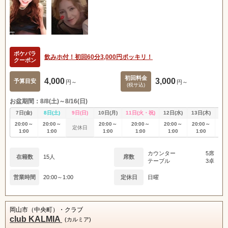
ポケパラ
飲みホ付！初回60分3,000円ポッキリ！
クーポン
初回料金
4,000
3,000
予算目安
円～
円～
(税サ込)
お盆期間：8/8(土)～8/16(日)
7日(金)
8日(土)
9日(日)
10日(月)
11日(火・祝)
12日(水)
13日(木)
14
20:00～
20:00～
20:00～
20:00～
20:00～
20:00～
20
定休日
1:00
1:00
1:00
1:00
1:00
1:00
1
カウンター
5席
在籍数
15人
席数
テーブル
3卓
営業時間
20:00～1:00
定休日
日曜
岡山市（中央町）・クラブ
club KALMIA
(カルミア)