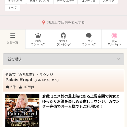
キャバクラ
熟女キャバクラ
ガールズバー
コンカフェ
スナック
すべて
地図上で店舗を表示する
お店
女の子
口コミ
求人
お店一覧
ランキング
ランキング
ランキング
アルバイト
倉敷市（倉敷駅前）・ラウンジ
Palais Royal
(パレロワイヤル)
5件
1075pt
倉敷ゼニス館の最上階にある上質空間で美女と
ゆったりお酒を楽しめる癒しラウンジ。カウン
ター完備でお一人様でもご利用OK！