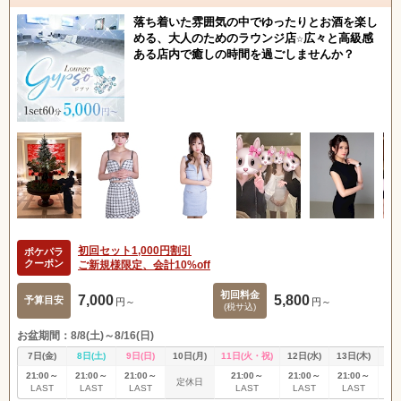
落ち着いた雰囲気の中でゆったりとお酒を楽し
める、大人のためのラウンジ店☆広々と高級感
ある店内で癒しの時間を過ごしませんか？
初回セット1,000円割引
ポケパラ
クーポン
ご新規様限定、会計10%off
初回料金
7,000
5,800
予算目安
円～
円～
(税サ込)
お盆期間：8/8(土)～8/16(日)
7日(金)
8日(土)
9日(日)
10日(月)
11日(火・祝)
12日(水)
13日(木)
14
21:00～
21:00～
21:00～
21:00～
21:00～
21:00～
21
定休日
LAST
LAST
LAST
LAST
LAST
LAST
L