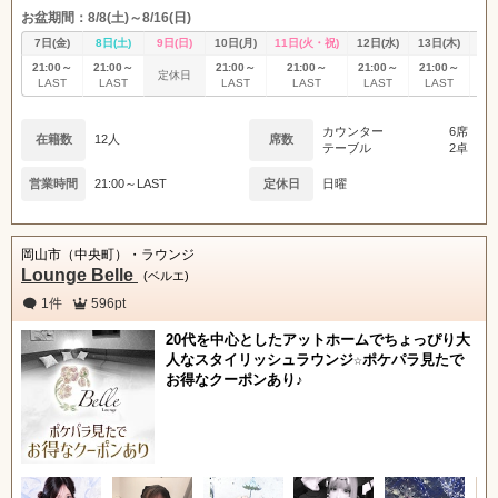
お盆期間：8/8(土)～8/16(日)
7日(金)
8日(土)
9日(日)
10日(月)
11日(火・祝)
12日(水)
13日(木)
14
21:00～
21:00～
21:00～
21:00～
21:00～
21:00～
21
定休日
LAST
LAST
LAST
LAST
LAST
LAST
L
カウンター
6席
在籍数
12人
席数
テーブル
2卓
営業時間
21:00～LAST
定休日
日曜
岡山市（中央町）・ラウンジ
Lounge Belle
(ベルエ)
1件
596pt
20代を中心としたアットホームでちょっぴり大
人なスタイリッシュラウンジ☆ポケパラ見たで
お得なクーポンあり♪