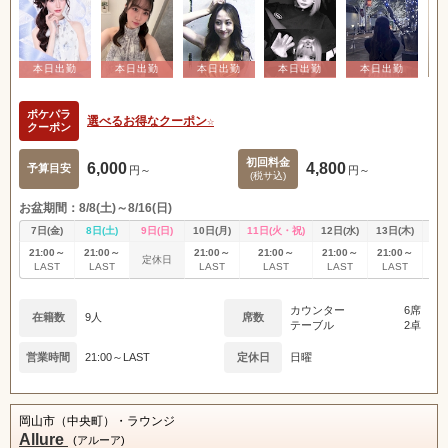
ポケパラ
選べるお得なクーポン☆
クーポン
初回料金
6,000
4,800
予算目安
円～
円～
(税サ込)
お盆期間：8/8(土)～8/16(日)
7日(金)
8日(土)
9日(日)
10日(月)
11日(火・祝)
12日(水)
13日(木)
14
21:00～
21:00～
21:00～
21:00～
21:00～
21:00～
21
定休日
LAST
LAST
LAST
LAST
LAST
LAST
L
カウンター
6席
在籍数
9人
席数
テーブル
2卓
営業時間
21:00～LAST
定休日
日曜
岡山市（中央町）・ラウンジ
Allure
(アルーア)