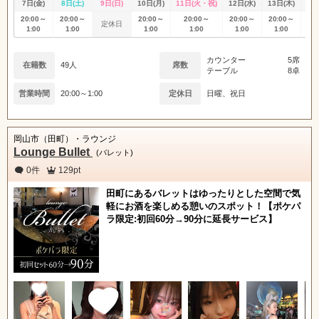
7日(金)
8日(土)
9日(日)
10日(月)
11日(火・祝)
12日(水)
13日(木)
14
20:00～
20:00～
20:00～
20:00～
20:00～
20:00～
20
定休日
1:00
1:00
1:00
1:00
1:00
1:00
1
カウンター
5席
在籍数
49人
席数
テーブル
8卓
営業時間
20:00～1:00
定休日
日曜、祝日
岡山市（田町）・ラウンジ
Lounge Bullet
(バレット)
0件
129pt
田町にあるバレットはゆったりとした空間で気
軽にお酒を楽しめる憩いのスポット！【ポケパ
ラ限定:初回60分→90分に延長サービス】