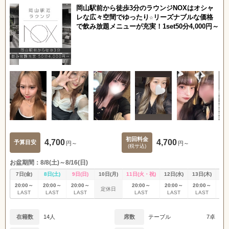
岡山駅前から徒歩3分のラウンジNOXはオシャ
レな広々空間でゆったり☆リーズナブルな価格
で飲み放題メニューが充実！1set50分4,000円～
初回料金
4,700
4,700
予算目安
円～
円～
(税サ込)
お盆期間：8/8(土)～8/16(日)
7日(金)
8日(土)
9日(日)
10日(月)
11日(火・祝)
12日(水)
13日(木)
14
20:00～
20:00～
20:00～
20:00～
20:00～
20:00～
20
定休日
LAST
LAST
LAST
LAST
LAST
LAST
L
在籍数
14人
席数
テーブル
7卓