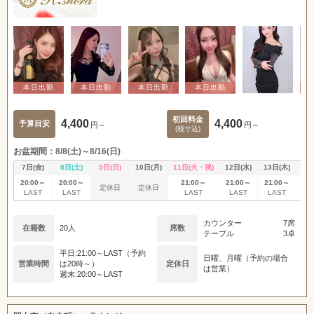
初回料金
4,400
4,400
予算目安
円～
円～
(税サ込)
お盆期間：8/8(土)～8/16(日)
7日(金)
8日(土)
9日(日)
10日(月)
11日(火・祝)
12日(水)
13日(木)
14
20:00～
20:00～
21:00～
21:00～
21:00～
20
定休日
定休日
LAST
LAST
LAST
LAST
LAST
L
カウンター
7席
在籍数
20人
席数
テーブル
3卓
平日:21:00～LAST（予約
日曜、月曜（予約の場合
営業時間
は20時～）
定休日
は営業）
週末:20:00～LAST