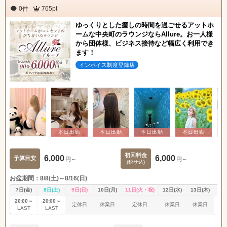
0件
765pt
ゆっくりとした癒しの時間を過ごせるアットホ
ームな中央町のラウンジならAllure。お一人様
から団体様、ビジネス接待など幅広く利用でき
ます！
インボイス制度登録店
初回料金
6,000
6,000
予算目安
円～
円～
(税サ込)
お盆期間：8/8(土)～8/16(日)
7日(金)
8日(土)
9日(日)
10日(月)
11日(火・祝)
12日(水)
13日(木)
14
20:00～
20:00～
20
定休日
休業日
定休日
休業日
休業日
LAST
LAST
L