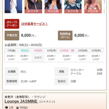
ポケパラ
10分延長サービス！
クーポン
初回料金
6,000
6,000
予算目安
円～
円～
(税サ込)
お盆期間：8/8(土)～8/16(日)
7日(金)
8日(土)
9日(日)
10日(月)
11日(火・祝)
12日(水)
13日(木)
14
21:00～
21:00～
21:00～
21:00～
21:00～
21:00～
21
定休日
LAST
LAST
LAST
LAST
LAST
LAST
L
カウンター
10席
在籍数
53人
席数
テーブル
18卓
営業時間
21:00～LAST
定休日
日曜
倉敷市（倉敷駅前）・ラウンジ
Lounge JASMINE
(ジャスミン)
1件
948pt