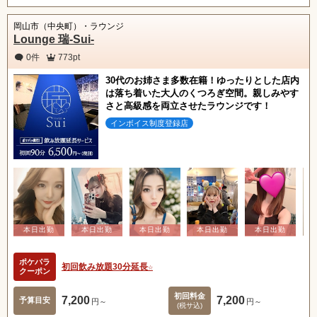
岡山市（中央町）・ラウンジ
Lounge 瑞-Sui-
0件
773pt
30代のお姉さま多数在籍！ゆったりとした店内
は落ち着いた大人のくつろぎ空間。親しみやす
さと高級感を両立させたラウンジです！
インボイス制度登録店
ポケパラ
初回飲み放題30分延長☆
クーポン
初回料金
7,200
7,200
予算目安
円～
円～
(税サ込)