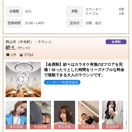
カウンター
8席
在籍数
10人
席数
テーブル
2卓
営業時間
21:00～LAST
定休日
日曜、祝日
岡山市（中央町）・ラウンジ
会員制
紗々
(サシャ)
1件
375pt
【会員制】紗々はカラオケ有無の2フロアを完
備！ゆったりとした時間をリーズナブルな料金
で堪能できる大人のラウンジです。
インボイス制度登録店
北海道
東北
甲信越
会員ログイン
北陸