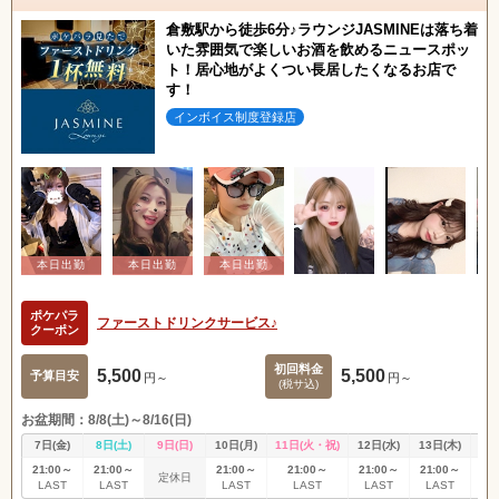
倉敷駅から徒歩6分♪ラウンジJASMINEは落ち着
いた雰囲気で楽しいお酒を飲めるニュースポッ
ト！居心地がよくつい長居したくなるお店で
す！
インボイス制度登録店
ポケパラ
ファーストドリンクサービス♪
クーポン
初回料金
5,500
5,500
予算目安
円～
円～
(税サ込)
お盆期間：8/8(土)～8/16(日)
7日(金)
8日(土)
9日(日)
10日(月)
11日(火・祝)
12日(水)
13日(木)
14
21:00～
21:00～
21:00～
21:00～
21:00～
21:00～
21
定休日
LAST
LAST
LAST
LAST
LAST
LAST
L