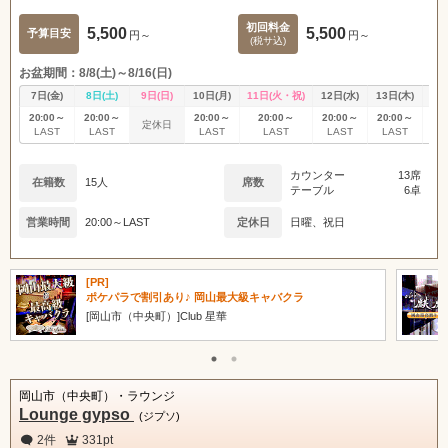
関東
女の子ログイン
静岡
初回料金
5,500
5,500
予算目安
円～
円～
(税サ込)
東海
店舗ログイン
関西
お盆期間：8/8(土)～8/16(日)
7日(金)
8日(土)
9日(日)
10日(月)
11日(火・祝)
12日(水)
13日(木)
14
新規会員登録
九州
中四国
20:00～
20:00～
20:00～
20:00～
20:00～
20:00～
20
定休日
LAST
LAST
LAST
LAST
LAST
LAST
L
沖縄
全国TOP
カウンター
13席
在籍数
15人
席数
テーブル
6卓
営業時間
20:00～LAST
定休日
日曜、祝日
[PR]
ポケパラで割引あり♪ 岡山最大級キャバクラ
[岡山市（中央町）]Club 星華
岡山市（中央町）・ラウンジ
Lounge gypso
(ジプソ)
2件
331pt