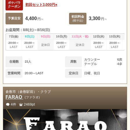
ポケパラ
初回セット3,000円⭐︎
クーポン
初回料金
4,400
3,300
予算目安
円～
円～
(税サ込)
お盆期間：8/8(土)～8/16(日)
7日(金)
8日(土)
9日(日)
10日(月)
11日(火・祝)
12日(水)
13日(木)
14
20:00～
20:00～
20:00～
20:00～
20:00～
20
定休日
定休日
LAST
LAST
LAST
LAST
LAST
L
カウンター
6席
在籍数
15人
席数
テーブル
4卓
営業時間
20:00～LAST
定休日
日曜、祝日
倉敷市（倉敷駅前）・クラブ
FARAO
(ファラオ)
4件
2469pt