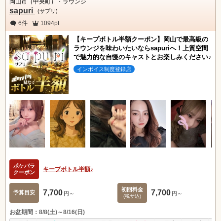
岡山市（中央町）・ラウンジ
sapuri
(サプリ)
6件
1094pt
【キープボトル半額クーポン】岡山で最高級の
ラウンジを味わいたいならsapuriへ！上質空間
で魅力的な自慢のキャストとお楽しみください♪
インボイス制度登録店
ポケパラ
キープボトル半額♪
クーポン
初回料金
7,700
7,700
予算目安
円～
円～
(税サ込)
お盆期間：8/8(土)～8/16(日)