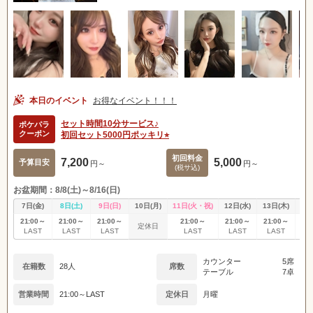
本日のイベント
お得なイベント！！！
セット時間10分サービス♪
ポケパラ
クーポン
初回セット5000円ポッキリ⭐︎
初回料金
7,200
5,000
予算目安
円～
円～
(税サ込)
お盆期間：8/8(土)～8/16(日)
7日(金)
8日(土)
9日(日)
10日(月)
11日(火・祝)
12日(水)
13日(木)
14
21:00～
21:00～
21:00～
21:00～
21:00～
21:00～
21
定休日
LAST
LAST
LAST
LAST
LAST
LAST
L
カウンター
5席
在籍数
28人
席数
テーブル
7卓
営業時間
21:00～LAST
定休日
月曜