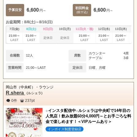
初回料金
6,600
6,600
予算目安
円～
円～
(税サ込)
お盆期間：8/8(土)～8/16(日)
7日(金)
8日(土)
9日(日)
10日(月)
11日(火・祝)
12日(水)
13日(木)
14
21:00～
21:00～
21:00～
21:00～
21:00～
21
定休日
定休日
LAST
LAST
LAST
LAST
LAST
L
カウンター
4席
在籍数
12人
席数
テーブル
3卓
営業時間
21:00～LAST
定休日
日曜、月曜
岡山市（中央町）・ラウンジ
R.shera
(ルシェラ)
0件
237pt
☆インスタ配信中☆ルシェラは中央町で14年目の
人気店！飲み放題60分4,000円～とお手ごろな料
金で楽しめます！＜VIPルームあり＞
インボイス制度登録店