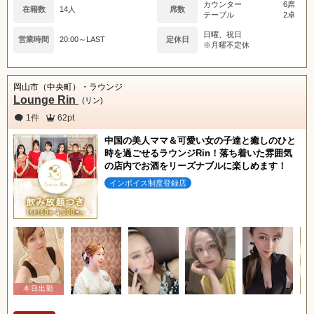
カウンター
6席
在籍数
14人
席数
テーブル
2卓
日曜、祝日
営業時間
20:00～LAST
定休日
※月曜不定休
岡山市（中央町）・ラウンジ
Lounge Rin
(リン)
1件
62pt
中国の美人ママ＆可愛い女の子達と癒しのひと
時を過ごせるラウンジRin！落ち着いた雰囲気
の店内でお酒をリーズナブルに楽しめます！
インボイス制度登録店