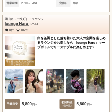
営業時間
20:00～LAST
定休日
月曜
岡山市（中央町）・ラウンジ
lounge Haru
(ハル)
0件
182pt
白を基調とした落ち着いた大人の空間を楽しめ
るラウンジをお探しなら「lounge Haru」キー
プボトルでリーズナブルに楽しめます♪
初回料金
5,800
5,800
予算目安
円～
円～
(税サ込)