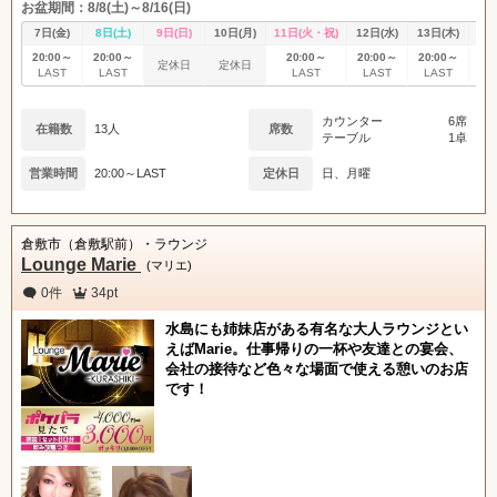
お盆期間：8/8(土)～8/16(日)
7日(金)
8日(土)
9日(日)
10日(月)
11日(火・祝)
12日(水)
13日(木)
14
20:00～
20:00～
20:00～
20:00～
20:00～
20
定休日
定休日
LAST
LAST
LAST
LAST
LAST
L
カウンター
6席
在籍数
13人
席数
テーブル
1卓
営業時間
20:00～LAST
定休日
日、月曜
倉敷市（倉敷駅前）・ラウンジ
Lounge Marie
(マリエ)
0件
34pt
水島にも姉妹店がある有名な大人ラウンジとい
えばMarie。仕事帰りの一杯や友達との宴会、
会社の接待など色々な場面で使える憩いのお店
です！