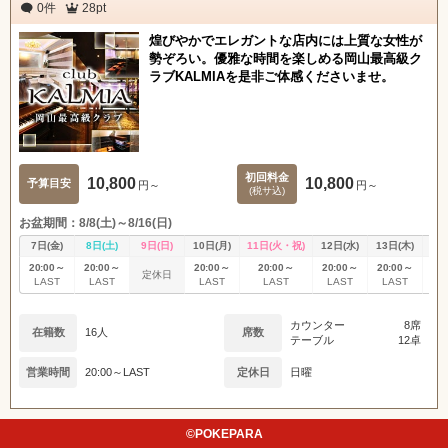
0件
28pt
煌びやかでエレガントな店内には上質な女性が
勢ぞろい。優雅な時間を楽しめる岡山最高級ク
ラブKALMIAを是非ご体感くださいませ。
初回料金
10,800
10,800
予算目安
円～
円～
(税サ込)
お盆期間：8/8(土)～8/16(日)
7日(金)
8日(土)
9日(日)
10日(月)
11日(火・祝)
12日(水)
13日(木)
14
20:00～
20:00～
20:00～
20:00～
20:00～
20:00～
20
定休日
LAST
LAST
LAST
LAST
LAST
LAST
L
カウンター
8席
在籍数
16人
席数
テーブル
12卓
営業時間
20:00～LAST
定休日
日曜
©POKEPARA