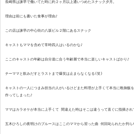
長崎県は諫早で働いてた時に約２ヶ月以上通いつめたスナック夕月。
理由は前にも書いた食事が理由♪
この店は諫早の中心街の八坂ビル２階にあるスナック
キャストもママを含めて常時四人はいるのかな♪
ここのキャストの年齢は自分達に合う年齢層で本当に楽しいキャストばかり♪
チーママと飲みだすとラストまで爆笑は止まらなくなる(笑)
キャストの一人につまみ担当の人がいるけどまた料理が上手くて本当に晩御飯
作ってしまった♪
ママはカラオケが本当に上手くて 間違えた時はそこは違うって直ぐに指摘され
五木ひろしの夜明けのブルースはここのママから習った曲 何回叱られたか判らな