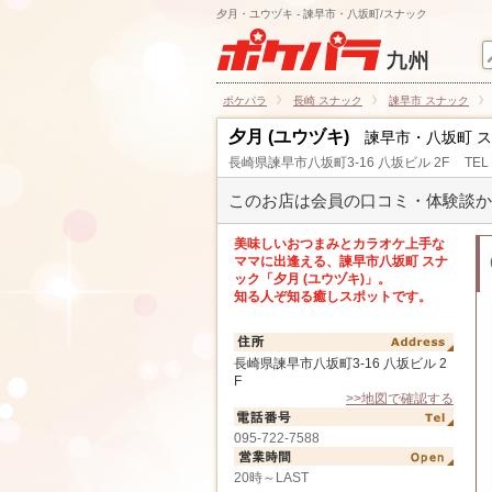
夕月・ユウヅキ - 諫早市・八坂町/スナック
ポケパラ
長崎 スナック
諫早市 スナック
夕月 (ユウヅキ)
諫早市・八坂町 
長崎県諫早市八坂町3-16 八坂ビル 2F
TEL
このお店は会員の口コミ・体験談か
美味しいおつまみとカラオケ上手な
ママに出逢える、諫早市八坂町 スナ
ック「夕月 (ユウヅキ)」。
知る人ぞ知る癒しスポットです。
長崎県諫早市八坂町3-16 八坂ビル 2
F
>>地図で確認する
095-722-7588
20時～LAST