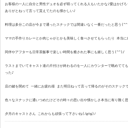
お客様の一人に自分と男性デュオを必ず唄ってくれる人もいたかな♪愛はかげろ
ありがとねって言って貰えてたのも懐かしい♪
料理は多分この店が今まで通ったスナックでは間違いなく一番だったと思う(^^
ママの手作りカレーとか肉じゃがとかも美味しく食べさせてもらったり 本当に
同伴やアフターも日常茶飯事で楽しい時間を癒された事にも嬉しく思う(^^)/
ラストまでいてキャスト達の片付けが終わるのを一人にカウンターで眺めてて
った♪
店の鍵を閉めて 一緒にお疲れ様 また明日ねって言って帰るのがそのスナック
色々なスナックに通いつめたけどその時々の思い出や懐かしさ本当に有り難く
夕月のキャストさん これからも頑張って下さいね(ﾉ≧▽≦)ﾉ