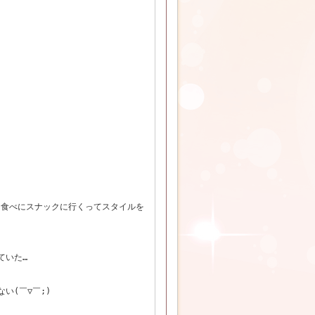
を食べにスナックに行くってスタイルを
ていた…
い(￣▽￣;)