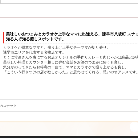
美味しいおつまみとカラオケ上手なママに出逢える、諫早市八坂町 スナック
知る人ぞ知る癒しスポットです。
カラオケが得意なママと、盛り上げ上手なチーママが切り盛り。
諫早市エリアを代表する名物店です。
とくに常連さんを虜にするお店オリジナルの手作りカレーと肉じゃがは絶品と評
美味しい料理とカウンター越しに弾む会話をお酒のつまみに酔うも良し。
気分がのってきたらお得意の一曲で、ママとカラオケで盛り上がるも良し。
「こういう行きつけの店が欲しかった」と思わせてくれる、憩いのオアシスです
のスナック