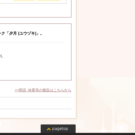
「夕月 (ユウヅキ)」。
判。
。
>>閉店･休業等の報告はこちらから