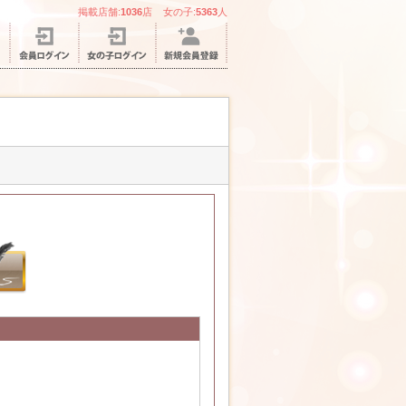
掲載店舗:
1036
店 女の子:
5363
人