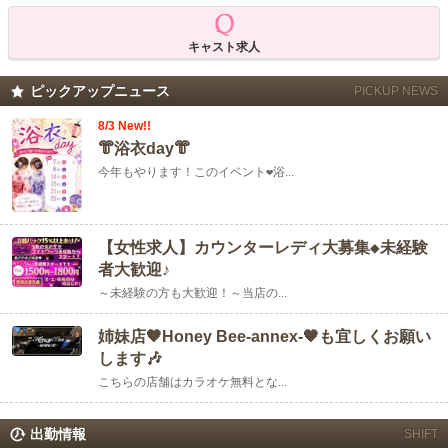
キャスト求人
ピックアップニュース
PICKUP NEWS
8/3 New!!
👘浴衣day👘
今年もやります！このイベント❤浴...
【女性求人】カウンターレディ大募集◆未経験
者大歓迎♪
～未経験の方も大歓迎！～当店の...
姉妹店🧡Honey Bee-annex-🧡も宜しくお願い
します🎶
こちらの店舗はカラオケ無料とな...
出勤情報
SHIFT