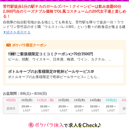
苦竹駅徒歩1分の駅チカのガールズバー！クイーンビーは飲み放題60分
2,000円台のリーズナブル価格でOL風コスチュームの20代女子達と楽しめ
る！
自衛隊の仙台駐屯地がある地としても有名な、苦竹駅を降りて徒歩一分！ラウ
ンドワン苦竹店のすぐ隣「ウエストパレスMS」という数々の飲食店が集まる建
物の一階にある、隠れた人気ガールズバーです。
▼続きを表示する
クイーンビーではブラウスにタイトスカートいう、OL風のコスチュームに身を
ポケパラ限定クーポン
包む20代前半の女の子が中心に活躍中。明るく楽しい女の子が多く在籍するか
ら、ワイワイ賑やかにお酒を楽しみたい方におススメ！ゲームが好きな子や、
‼️🆕‼️ご新規様限定コミコミクーポン👉70分3500円
HIP-HOPが好きな子だったり、ペットを飼っている女の子だったり、様々な趣
味を持つ女の子がいるから話題は尽きません。うちの娘達はみんな個性強すぎ
ビール、焼酎、ウイスキー、日本酒、梅酒、ワイン、カクテル、...
て面白いと店長のお墨付き！
ボトルキープのお客様限定🍺乾杯ビールサービス🍺
ブラック×ピンクの配色の店内に、要所に設置されたピンクのネオンが妖しく光
ボトルキープのお客様限定で乾杯ビールサービス♪ こちら...
ります。お一人様でも気軽に飲めるカウンター席と、ゆったり寛いで飲めるボ
ックス席があるから利用シーンに合わせた楽しみ方が可能です。女の子と一緒
にカラオケでデュエットしたり、ダーツ勝負したり、トランプやジェンガ、ワ
ニワニパニックや黒ひげ危機一発等のパーティーグッズで遊ぶのも楽しいです
お盆期間：8/8(土)～8/16(日)
よ！
9日(日)
10日(月)
11日(火・祝)
12日(水)
13日(木)
14日(金)
15日(土)
16日(
お財布にも優しいお値段設定も魅力的！2,000円台の飲み放題でビール・ワイ
20:00～
20:00～
20:00～
20:00～
20:00～
20:00～
定休日
定休
ン・焼酎・カクテル・梅酒・サワー・ウイスキー・日本酒・ソフトドリンクと
LAST
LAST
LAST
LAST
LAST
LAST
いう豊富なメニューが楽しめちゃうのがQueen Beeの特徴です。