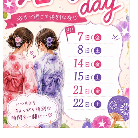
お店のURLをコピー
東海
店舗ログイン
関西
中四国
新規会員登録
九州
沖縄
全国TOP