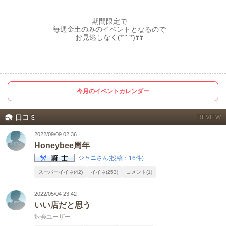
期間限定で
毎週金土のみのイベントとなるので
お見逃しなく(*´˘`*)❣❣
今月のイベントカレンダー
口コミ
REVIEW
2022/09/09 02:36
Honeybee周年
ジャニさん
(投稿：16件)
スーパーイイネ(42)
イイネ(253)
コメント(1)
2022/05/04 23:42
いい店だと思う
退会ユーザー