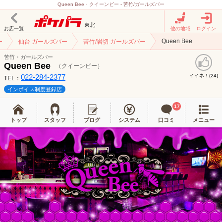
Queen Bee・クイーンビー - 苦竹/ガールズバー
東北
お店一覧
他の地域
ログイン
Queen Bee
ー
仙台 ガールズバー
苦竹/岩切 ガールズバー
苦竹・ガールズバー
Queen Bee
（クイーンビー）
022-284-2377
イイネ！(
)
24
TEL：
インボイス制度登録店
17
トップ
スタッフ
ブログ
システム
口コミ
メニュー