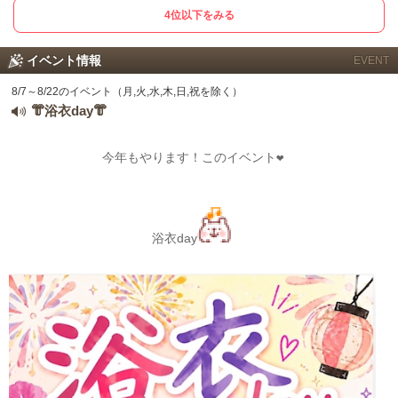
4位以下をみる
イベント情報
EVENT
8/7～8/22のイベント（月,火,水,木,日,祝を除く）
👘浴衣day👘
今年もやります！このイベント❤
浴衣day
北海道
東北
このお店をシェアする
甲信越
会員ログイン
北陸
LINE
X (旧Twitter)
関東
女の子ログイン
静岡