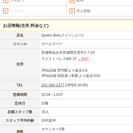
クーポン
MAP
メルマガ
求人情報
お店情報(住所,料金など)
店名
Queen Bee(クイーンビー)
ジャンル
ガールズバー
宮城県仙台市宮城野区苦竹1-7-25
ウエストパレスMS 1F
→MAP
住所
JR仙石線 苦竹駅より徒歩1分
JR仙石線 陸前原ノ町駅より徒歩10分
TEL
022-284-2377
(OPEN 20:00)
営業時間
20:00～LAST
定休日
日曜
在籍スタッフ数
16人
スタッフ平均年齢
20代前半
カウンター5席
席数