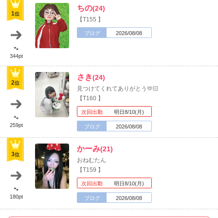
ちの
(24)
1
位
【T155 】
ブログ
2026/08/08
🐾
344pt
さき
(24)
2
位
見つけてくれてありがとう🫶🏻
【T160 】
次回出勤
明日8/10(月)
🐾
259pt
ブログ
2026/08/08
かーみ
(21)
3
位
おねむたん
【T159 】
次回出勤
明日8/10(月)
🐾
180pt
ブログ
2026/08/08