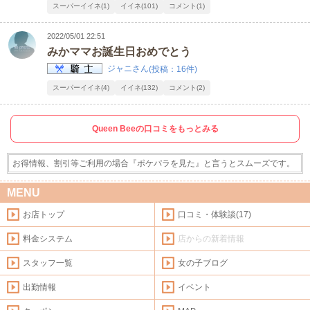
スーパーイイネ(1)
イイネ(101)
コメント(1)
2022/05/01 22:51
みかママお誕生日おめでとう
ジャニさん
(投稿：16件)
スーパーイイネ(4)
イイネ(132)
コメント(2)
Queen Beeの口コミをもっとみる
お得情報、割引等ご利用の場合『ポケパラを見た』と言うとスムーズです。
MENU
お店トップ
口コミ・体験談(17)
料金システム
店からの新着情報
スタッフ一覧
女の子ブログ
出勤情報
イベント