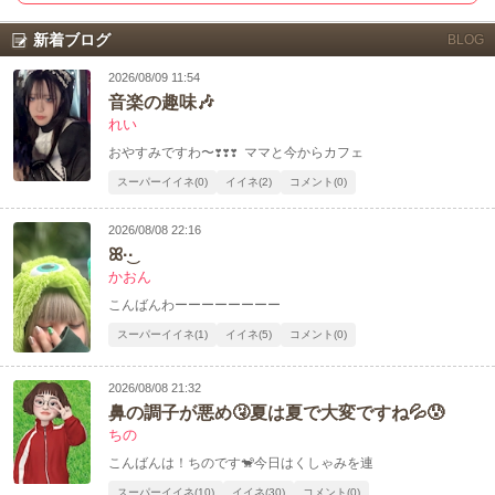
新着ブログ
BLOG
2026/08/09 11:54
音楽の趣味‪🎶‬
れい
おやすみですわ〜❣️❣️❣️ ママと今からカフェ
スーパーイイネ(0)
イイネ(2)
コメント(0)
2026/08/08 22:16
ꕤ︎︎·͜·
かおん
こんばんわーーーーーーーー
スーパーイイネ(1)
イイネ(5)
コメント(0)
2026/08/08 21:32
鼻の調子が悪め🤧夏は夏で大変ですね💦😰
ちの
こんばんは！ちのです🐒今日はくしゃみを連
スーパーイイネ(10)
イイネ(30)
コメント(0)