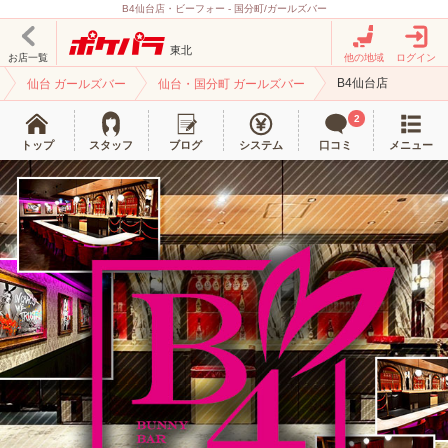
B4仙台店・ビーフォー - 国分町/ガールズバー
東北
お店一覧
他の地域
ログイン
B4仙台店
仙台 ガールズバー
仙台・国分町 ガールズバー
2
トップ
スタッフ
ブログ
システム
口コミ
メニュー