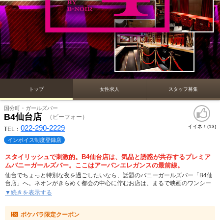
トップ
女性求人
スタッフ募集
国分町・ガールズバー
B4仙台店
（ビーフォー）
022-290-2229
イイネ！(
)
13
TEL：
インボイス制度登録店
スタイリッシュで刺激的。B4仙台店は、気品と誘惑が共存するプレミア
ムバニーガールズバー。ここはアーバンエレガンスの最前線。
仙台でちょっと特別な夜を過ごしたいなら、話題のバニーガールズバー「B4仙
台店」へ。ネオンがきらめく都会の中心に佇むお店は、まるで映画のワンシー
ンのようなモダンで洗練された空間が魅力。非日常を感じながら、上質なお酒
▼続きを表示する
と美しいバニーたちとの時間をゆったりと楽しめます。
ポケパラ限定クーポン
店内はスタイリッシュで落ち着いた雰囲気。大人の男性がくつろげる上品な空