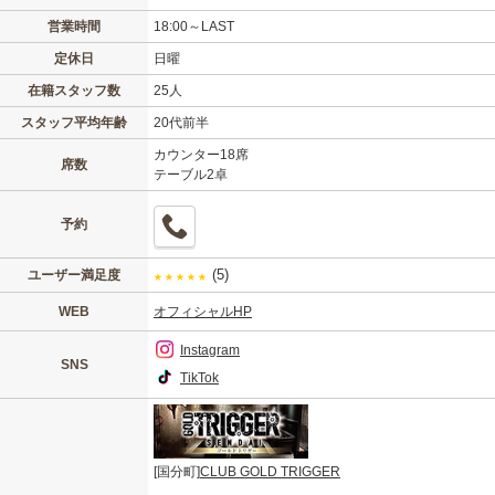
営業時間
18:00～LAST
定休日
日曜
在籍スタッフ数
25人
スタッフ平均年齢
20代前半
カウンター18席
席数
テーブル2卓
予約
(5)
ユーザー満足度
★
★
★
★
★
WEB
オフィシャルHP
Instagram
SNS
TikTok
[国分町]
CLUB GOLD TRIGGER