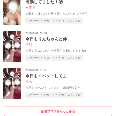
出勤してました！🥹
みずき
出勤してました！🥹今日イベントでした🌞🌴
スーパーイイネ(0)
イイネ(7)
コメント(0)
2026/08/06 22:31
今日もりんちゃんと仲
ゆな
今日もりんちゃんと仲良く出勤してます🎋❤️
スーパーイイネ(1)
イイネ(8)
コメント(0)
2026/08/06 19:55
今日もイベントしてま
りん
今日もイベントしてます！🎋⭐️遅刻女と！
スーパーイイネ(0)
イイネ(0)
コメント(0)
新着ブログをもっとみる