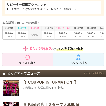
間ながら、堅苦しさはなく、初めての方でも自然に溶け込める居心地の良さが
リピーター様限定クーポン✨
自慢です。照明の演出や音楽にもこだわり、夜を華やかに彩ってくれるため、
ちょっと贅沢なひとときを過ごしたい方にぴったりです。
■リクエストがないお客様限定 ￥2.500コミ(消費税・サ...
B4仙台店の主役は、もちろん美しいバニーガールたち。スタイル抜群の彼女た
ちが、上品なバニー衣装に身を包み、あなたを非日常の世界へと誘います。可
お盆期間：8/8(土)～8/16(日)
愛らしさと色気を兼ね備えた彼女たちとの会話は、仕事の疲れを忘れさせてく
れる癒しそのもの。お酒を片手に交わす何気ないトークが、気づけば特別な時
7日(金)
8日(土)
9日(日)
10日(月)
11日(火・祝)
12日(水)
13日(木)
14日(
間に変わっていく、そんな魔法のような夜をお届けします。
18:00～
18:00～
18:00～
18:00～
18:00～
18:00～
18:0
定休日
LAST
LAST
LAST
LAST
LAST
LAST
LAS
キャスト求人
スタッフ求人
ピックアップニュース
PICKUP NEWS
🐰 COUPON INFORMATION 🐰
ご新規のお客様に限り◆◆◆【特...
🎀 B4仙台店｜スタッフ大募集 🎀