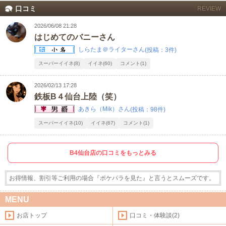
口コミ
REVIEW
甲信越
会員ログイン
北陸
2026/06/08 21:28
はじめてのバニーさん
LINE
X (旧Twitter)
関東
女の子ログイン
静岡
しらたま＠ライターさん
(投稿：3件)
お店のURLをコピー
スーパーイイネ(8)
イイネ(60)
コメント(1)
東海
店舗ログイン
関西
2026/02/13 17:28
鉄板B４仙台上陸（笑）
中四国
新規会員登録
九州
あきら（Mik）さん
(投稿：98件)
スーパーイイネ(10)
イイネ(67)
コメント(1)
沖縄
全国TOP
B4仙台店の口コミをもっとみる
お得情報、割引等ご利用の場合『ポケパラを見た』と言うとスムーズです。
MENU
お店トップ
口コミ・体験談(2)