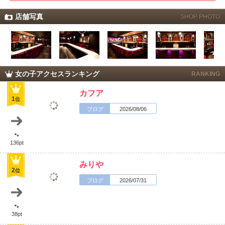
店舗写真
SHOP PHOTO
女の子アクセスランキング
RANKING
カフア
1
位
ブログ
2026/08/06
🐾
136pt
みりや
2
位
ブログ
2026/07/31
🐾
38pt