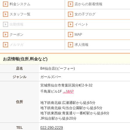
料金システム
店からの新着情報
スタッフ一覧
女の子ブログ
出勤情報
イベント
クーポン
MAP
メルマガ
求人情報
お店情報(住所,料金など)
店名
B4仙台店(ビーフォー)
ジャンル
ガールズバー
宮城県仙台市青葉区国分町2-9-32
千鳥屋ビル1F
→MAP
住所
地下鉄南北線:広瀬通駅から徒歩5分
地下鉄南北線:勾当台公園駅から徒歩5分
地下鉄東西線:青葉通り一番町駅から徒歩8分
JR仙台駅から徒歩20分
TEL
022-290-2229