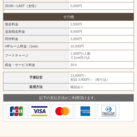
20:00～LAST（女性）
5,000円
その他
指名料金
2,000円
追加指名料金
8,000円
同伴料金
3,000円
VIPルーム料金（1set）
10,000円
1,000円×人数
フードチャージ
※1set目のみ
税金・サービス料金
30％
13,000円～
予算目安
初回 3,900円～（税サ込）
延長方法
確認あり
以下の支払方法がご利用頂けます。