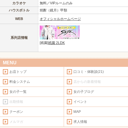
カラオケ
無料／VIPルームのみ
ハウスボトル
焼酎（鏡月）甲類
WEB
オフィシャルホームページ
系列店情報
[祇園]
祇園 2LDK
MENU
お店トップ
口コミ・体験談(21)
料金システム
店からの新着情報
女の子一覧
女の子ブログ
出勤情報
イベント
クーポン
MAP
メルマガ
求人情報