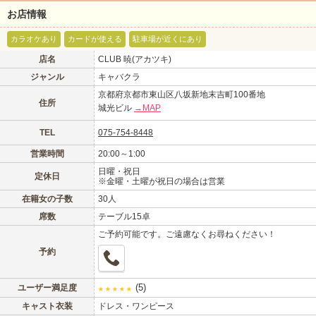
お店情報
カラオケあり
カードが使える
駐車場が近くにあり
北海道
東北
店名
CLUB 暁(アカツキ)
このお店をシェアする
ジャンル
キャバクラ
京都府京都市東山区八坂新地末吉町100番地
甲信越
会員ログイン
北陸
住所
城光ビル
→MAP
TEL
075-754-8448
LINE
X (旧Twitter)
関東
女の子ログイン
静岡
営業時間
20:00～1:00
お店のURLをコピー
日曜・祝日
東海
店舗ログイン
関西
定休日
※金曜・土曜が祝日の場合は営業
在籍女の子数
30人
中四国
新規会員登録
九州
席数
テーブル15卓
ご予約可能です。ご遠慮なくお尋ねください！
予約
沖縄
全国TOP
(5)
ユーザー満足度
★
★
★
★
★
キャスト衣装
ドレス・ワンピース