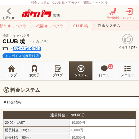
料金システム - CLUB 暁・アカツキ - 祇園のキャバクラ
関西
お店TOP
他の地域
ログイン
料金システム
都市 キャバクラ
祇園 キャバクラ
CLUB 暁
祇園・キャバクラ
CLUB 暁
（アカツキ）
075-754-8448
イイネ！(
)
51
TEL：
インボイス制度登録店
21
トップ
女の子
ブログ
システム
口コミ
メニュー
料金システム
▼料金情報
通常料金（1set 60分）
20:00～LAST
10,000円
延長料金（30分）
6,000円
延長料金（60分）
10,000円