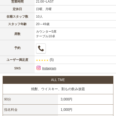
営業時間
21:00~LAST
定休日
日曜、月曜
在籍スタッフ数
10人
スタッフ年齢
20～49歳
カウンター5席
席数
テーブル10卓
予約
(5)
ユーザー満足度
★
★
★
★
★
SNS
Instagram
ALL TME
焼酎、ウイスキー、割もの飲み放題
90分
3,000円
指名料金
1,000円