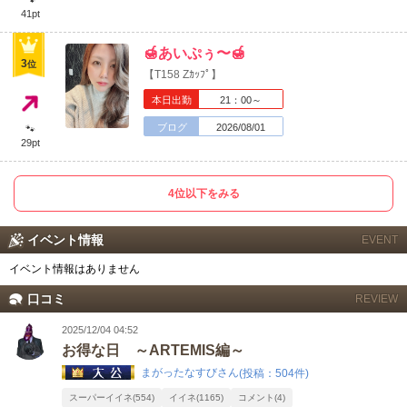
41pt
東海
店舗ログイン
関西
🍯あいぷぅ〜🍯
3
位
中四国
新規会員登録
九州
【T158 Zｶｯﾌﾟ】
本日出勤
21：00～
沖縄
全国TOP
ブログ
2026/08/01
🐾
29pt
4位以下をみる
イベント情報
EVENT
イベント情報はありません
口コミ
REVIEW
2025/12/04 04:52
お得な日 ～ARTEMIS編～
まがったなすびさん
(投稿：504件)
スーパーイイネ(554)
イイネ(1165)
コメント(4)