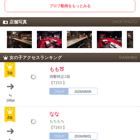
プロフ動画をもっとみる
店舗写真
SHOP PHOTO
女の子アクセスランキング
RANKING
もも🍑‪
1
位
酒鬱検定2級
【T153 】
ブログ
2026/08/06
北海道
東北
🐾
186pt
このお店をシェアする
甲信越
会員ログイン
北陸
なな
2
位
もちもち
【T163 】
LINE
X (旧Twitter)
女の子ログイン
静岡
関東
ブログ
2026/08/01
お店のURLをコピー
🐾