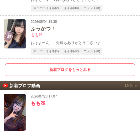
スーパーイイネ(2)
イイネ(30)
コメント(0)
2026/08/04 18:38
ふっかつ！
もも🍑‪
おはよーん 先週もありがとうございま
スーパーイイネ(5)
イイネ(42)
コメント(0)
新着ブログをもっとみる
新着プロフ動画
MOVIE
2026/07/23 17:07
もも🍑‪