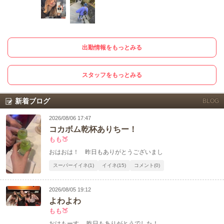
出勤情報をもっとみる
スタッフをもっとみる
新着ブログ
BLOG
2026/08/06 17:47
コカボム乾杯ありちー！
もも🍑‪
おはおは！ 昨日もありがとうございまし
スーパーイイネ(1)
イイネ(15)
コメント(0)
2026/08/05 19:12
よわよわ
もも🍑‪
おはもーす 昨日もありがとうでした！