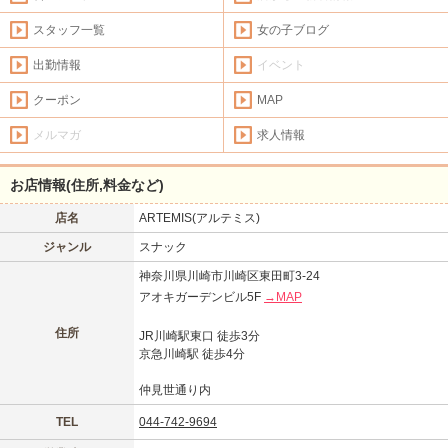
スタッフ一覧
女の子ブログ
出勤情報
イベント
クーポン
MAP
メルマガ
求人情報
お店情報(住所,料金など)
店名
ARTEMIS(アルテミス)
ジャンル
スナック
神奈川県川崎市川崎区東田町3-24
アオキガーデンビル5F
→MAP
住所
JR川崎駅東口 徒歩3分
京急川崎駅 徒歩4分
仲見世通り内
TEL
044-742-9694