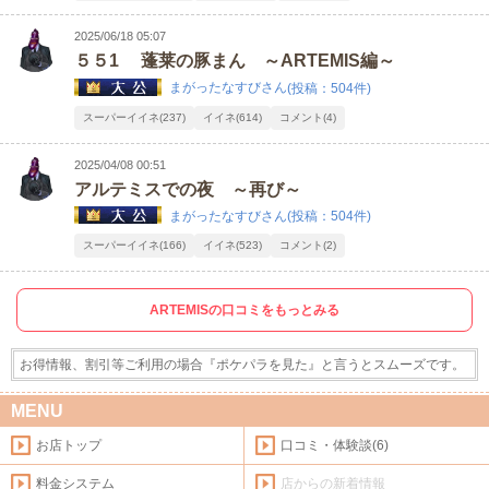
2025/06/18 05:07
５５1 蓬莱の豚まん ～ARTEMIS編～
まがったなすびさん
(投稿：504件)
スーパーイイネ(237)
イイネ(614)
コメント(4)
2025/04/08 00:51
アルテミスでの夜 ～再び～
まがったなすびさん
(投稿：504件)
スーパーイイネ(166)
イイネ(523)
コメント(2)
ARTEMISの口コミをもっとみる
お得情報、割引等ご利用の場合『ポケパラを見た』と言うとスムーズです。
MENU
お店トップ
口コミ・体験談(6)
料金システム
店からの新着情報