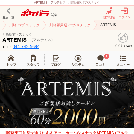
ARTEMIS・アルテミス - 川崎駅前/パブ/スナック
関東
お店一覧
他の地域
ログイン
ARTEMIS
川崎 パブ/スナック
川崎駅周辺 パブ/スナック
川崎駅前・スナック
ARTEMIS
（アルテミス）
044-742-9694
イイネ！(
)
20
TEL：
6
トップ
スタッフ
ブログ
システム
口コミ
メニュー
川崎駅東口仲見世通りにあるアットホームなスナックARTEMIS (アルテ