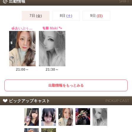
出勤情報
SHIFT
7日
8日
9日
(金)
(土)
(日)
🍯あいぷぅ〜🍯
‪🐈‍⬛ Maki 🐾‪
21:00～
21:30～
出勤情報をもっとみる
ピックアップキャスト
PICKUP CAST