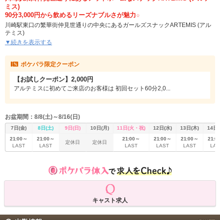
ミス)
90分3,000円から飲めるリーズナブルさが魅力☆
川崎駅東口の繁華街仲見世通りの中央にあるガールズスナックARTEMIS (アル
テミス)
アルテミスの魅力はなんといってもリーズナブルさ。
▼続きを表示する
セット料金は90分制で焼酎、ウイスキーやビールまで飲み放題で3,300円。
カラオケも無料でご利用頂けます。
ポケパラ限定クーポン
お店は広めでソファータイプなので、お一人でのんびりお飲みになることも多
人数でワイワイ楽しんむこともできます。
【お試しクーポン】2,000円
1ゲーム100円でダーツも遊べるので、飲んで歌って遊んでとついつい長居しち
ゃうようなスナックです。
アルテミスに初めてご来店のお客様は 初回セット60分2,0...
20代~30代を中心に毎日5名前後の女の子が出勤してお客様をお待ちしておりま
す。
ご新規様につきましてはまずはアルテミスを知って頂くため、初回お試し60分
お盆期間：8/8(土)～8/16(日)
2,000円でご案内致します。
7日(金)
8日(土)
9日(日)
10日(月)
11日(火・祝)
12日(水)
13日(木)
14日(
21:00～
21:00～
21:00～
21:00～
21:00～
21:0
定休日
定休日
LAST
LAST
LAST
LAST
LAST
LAS
キャスト求人