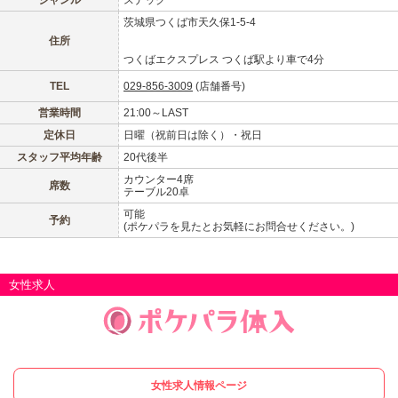
ジャンル
スナック
甲信越
会員ログイン
北陸
茨城県つくば市天久保1-5-4
住所
LINE
X (旧Twitter)
つくばエクスプレス つくば駅より車で4分
女の子ログイン
静岡
関東
TEL
029-856-3009
(店舗番号)
お店のURLをコピー
東海
店舗ログイン
関西
営業時間
21:00～LAST
定休日
日曜（祝前日は除く）・祝日
スタッフ平均年齢
20代後半
中四国
新規会員登録
九州
カウンター4席
席数
テーブル20卓
沖縄
全国TOP
可能
予約
(ポケパラを見たとお気軽にお問合せください。)
女性求人
女性求人情報ページ