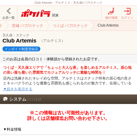
Club Artemis・アルテミス - 天久保/パブ/スナック
関東
お店一覧
他の地域
ログイン
Club Artemis
ラ
茨城 パブ/スナック
つくば パブ/スナック
天久保・スナック
Club Artemis
（アルテミス）
インボイス制度登録店
このお店は会員の口コミ・体験談から登録されたお店です。
つくば・天久保エリアで「ちょっと大人な夜」を楽しめるアルテミス。居心地
の良い落ち着いた雰囲気でカジュアルリッチに素敵な時間を！
店内は洗練されたキレイめな空間。アルテミスはスナック特有の居心地の良さ
とキャバクラのような優雅な雰囲気も感じられるのが魅力です。在籍している
女の子たちはドレスやスーツスタイルで上品にお出迎え。スナックらしいあた
▼続きを表示する
たかさと、キラキラとした華やかさを併せ持つ、特別なシーンを演出します。
「大人な時間を楽しめるスナックでゆったり飲みたい」そんなお客様にオスス
システム
SYSTEM
メです。
※この情報は古い可能性があります。
フロアはテーブル20卓完備というゆとりのある広さ。カウンターも4席あっ
て、おひとり様でふらりと立ち寄っても過ごしやすい作りのお席を多くご用意
詳しくは店舗様迄お問い合わせ下さい。
しています。落ち着いた空間で心ゆくまでお酒を楽しめますよ♪
大切な人との時間を過ごすにも、自分へのご褒美の一杯にも。心地よいひとと
▼料金情報
きを、ぜひArtemisでお楽しみください。