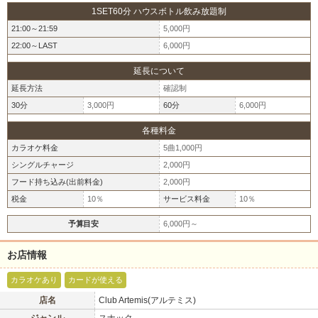
1SET60分 ハウスボトル飲み放題制
21:00～21:59
5,000円
22:00～LAST
6,000円
延長について
延長方法
確認制
30分
3,000円
60分
6,000円
各種料金
カラオケ料金
5曲1,000円
シングルチャージ
2,000円
フード持ち込み(出前料金)
2,000円
税金
10％
サービス料金
10％
予算目安
6,000円～
お店情報
カラオケあり
カードが使える
北海道
東北
店名
Club Artemis(アルテミス)
このお店をシェアする