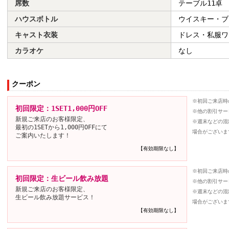
席数
テーブル11卓
ハウスボトル
ウイスキー・ブ
キャスト衣装
ドレス・私服ワ
カラオケ
なし
クーポン
※初回ご来店時
初回限定：1SET1,000円OFF
※他の割引サー
新規ご来店のお客様限定、
※週末などの混
最初の1SETから1,000円OFFにて
場合がございま
ご案内いたします！
【有効期限なし】
※初回ご来店時
初回限定：生ビール飲み放題
※他の割引サー
新規ご来店のお客様限定、
※週末などの混
生ビール飲み放題サービス！
場合がございま
【有効期限なし】