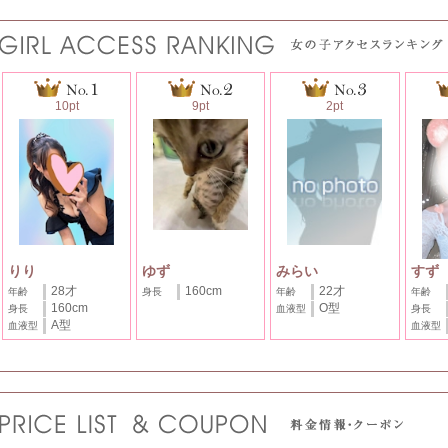
10pt
9pt
2pt
りり
ゆず
みらい
すず
28才
160cm
22才
年齢
身長
年齢
年齢
160cm
O型
身長
血液型
身長
A型
血液型
血液型