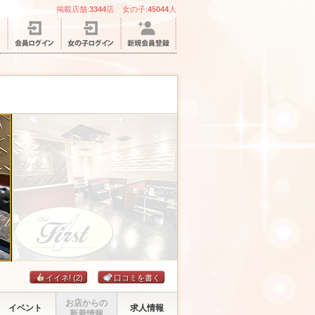
掲載店舗:
3344
店 女の子:
45044
人
イイネ!
(2)
口コミを書く
お店からの
イベント
求人情報
新着情報