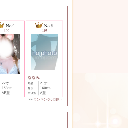
1pt
1pt
ななみ
22才
21才
年齢
158cm
160cm
身長
AB型
A型
血液型
>>
ランキング6位以下