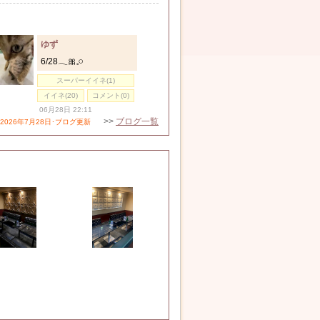
ゆず
6/28𓂃🎀𓈒𓏸
スーパーイイネ(1)
イイネ(20)
コメント(0)
06月28日 22:11
>>
ブログ一覧
2026年7月28日･ブログ更新