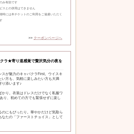
のみ有効です
ビスとの併用はできません
雑時には本チケットのご利用をご遠慮いただく
す
>>
クーポンページへ
クラ★寄り道感覚で贅沢気分の夜を
が魅力のキャバクラFirst。ウイスキ
たい方も、気軽に楽しみたい方も大満
寄り添います♪
ばかり。衣装はドレスだけでなく私服ワ
があり、初めての方でも緊張せずに楽し
るのにもぴったり。華やかだけど気取ら
あなたの「ファーストチョイス」として