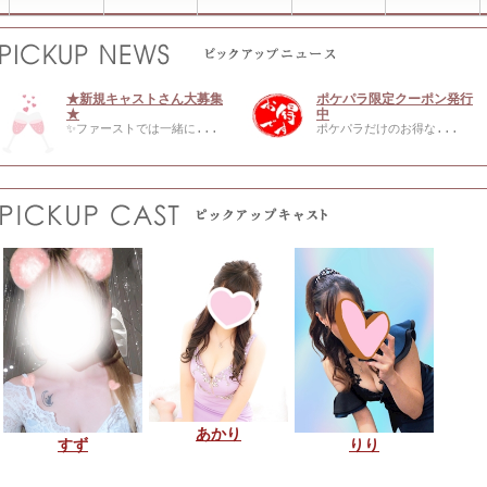
★新規キャストさん大募集
ポケパラ限定クーポン発行
★
中
✨ファーストでは一緒に...
ポケパラだけのお得な...
あかり
すず
りり