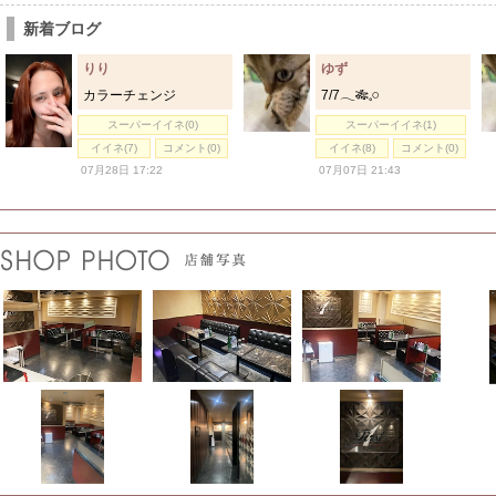
新着ブログ
りり
ゆず
カラーチェンジ
7/7𓂃🎋𓈒𓏸
スーパーイイネ(0)
スーパーイイネ(1)
イイネ(7)
コメント(0)
イイネ(8)
コメント(0)
07月28日 17:22
07月07日 21:43