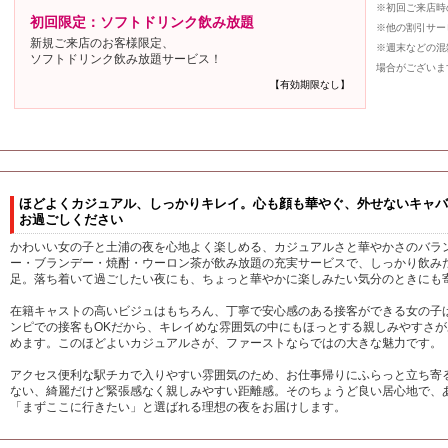
※初回ご来店時
初回限定：ソフトドリンク飲み放題
※他の割引サー
新規ご来店のお客様限定、
※週末などの混
ソフトドリンク飲み放題サービス！
場合がございま
【有効期限なし】
ほどよくカジュアル、しっかりキレイ。心も顔も華やぐ、外せないキャバ
お過ごしください
かわいい女の子と土浦の夜を心地よく楽しめる、カジュアルさと華やかさのバランス
ー・ブランデー・焼酎・ウーロン茶が飲み放題の充実サービスで、しっかり飲み
足。落ち着いて過ごしたい夜にも、ちょっと華やかに楽しみたい気分のときにも
在籍キャストの高いビジュはもちろん、丁寧で安心感のある接客ができる女の子
ンピでの接客もOKだから、キレイめな雰囲気の中にもほっとする親しみやすさ
めます。このほどよいカジュアルさが、ファーストならではの大きな魅力です。
アクセス便利な駅チカで入りやすい雰囲気のため、お仕事帰りにふらっと立ち寄
ない、綺麗だけど緊張感なく親しみやすい距離感。そのちょうど良い居心地で、
「まずここに行きたい」と選ばれる理想の夜をお届けします。