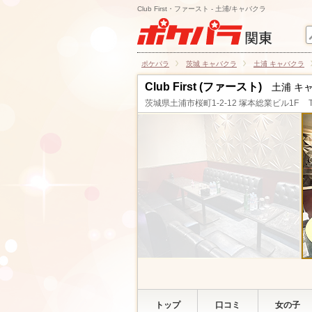
Club First・ファースト - 土浦/キャバクラ
ポケパラ
茨城 キャバクラ
土浦 キャバクラ
Club First (ファースト)
土浦 キ
茨城県土浦市桜町1-2-12 塚本総業ビル1F
トップ
口コミ
女の子