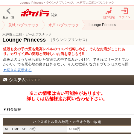
Lounge Princess・ラウンジ プリンセス - 水戸市大工町/パブ/スナック
関東
お店一覧
他の地域
ログイン
Lounge Princess
茨城 パブ/スナック
水戸 パブ/スナック
水戸市大工町・ガールズスナック
Lounge Princess
（ラウンジ プリンセス）
値段も女の子の質も最高レベルのコスパで楽しめる、そんなお店がここにあ
り。カワイイ姫の笑顔と美味しいお酒を楽しもう!!
高級店のような落ち着いた雰囲気の中で飲みたいけど、できればリーズナブル
がいい、でも居心地の良さは外せない。そんな欲張りな方もプリンセスなら間
違いなし!!初めてきても馴染みやすい居心地の良さが魅力です◎
▼続きを表示する
駅から少し離れた場所にあるので、隠れ家的な雰囲気も楽しめます。笑顔が素
敵なママを始め、あどけなさが残る20代前半からお姉さんの魅力が光る30代後
システム
SYSTEM
半まで、さまざまなタイプのプリンセスたちがおもてなし☆
賑やかなキャバクラから地元の人に愛されるスナックまで、茨城の人気ナイト
※この情報は古い可能性があります。
スポット水戸・大工町エリア。大人数で楽しみたい夜も、一人でゆったりと落
ち着いて飲みたい夜も、プリンセスならどんなシーンでもご利用可能です。料
詳しくは店舗様迄お問い合わせ下さい。
金×クオリティ×親しみやすさの高コスパを求めるならワイワイ楽しいガールズ
スナックPrincessへお越しください!!
▼料金情報
ハウスボトル飲み放題・カラオケ歌い放題
ALL TIME 1SET 70分
4,000円