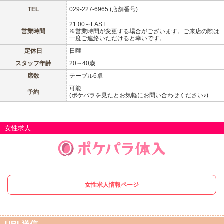
東海
店舗ログイン
関西
TEL
029-227-6965
(店舗番号)
21:00～LAST
営業時間
※営業時間が変更する場合がございます。ご来店の際は
中四国
新規会員登録
九州
一度ご連絡いただけると幸いです。
定休日
日曜
沖縄
全国TOP
スタッフ年齢
20～40歳
席数
テーブル6卓
可能
予約
(ポケパラを見たとお気軽にお問い合わせください♪)
女性求人
女性求人情報ページ