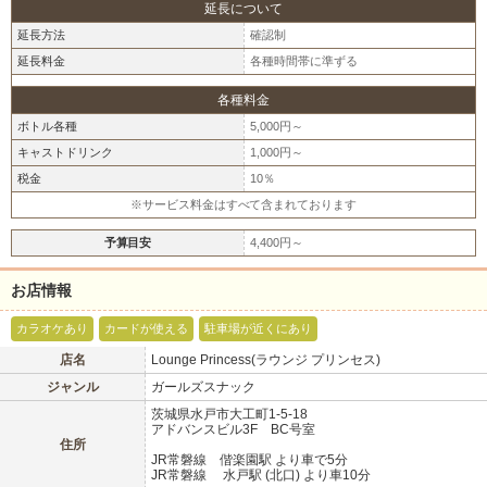
延長について
延長方法
確認制
延長料金
各種時間帯に準ずる
各種料金
ボトル各種
5,000円～
キャストドリンク
1,000円～
税金
10％
※サービス料金はすべて含まれております
予算目安
4,400円～
お店情報
北海道
東北
カラオケあり
カードが使える
駐車場が近くにあり
このお店をシェアする
店名
Lounge Princess(ラウンジ プリンセス)
甲信越
会員ログイン
北陸
ジャンル
ガールズスナック
茨城県水戸市大工町1-5-18
アドバンスビル3F BC号室
LINE
X (旧Twitter)
女の子ログイン
静岡
関東
住所
JR常磐線 偕楽園駅 より車で5分
お店のURLをコピー
JR常磐線 水戸駅 (北口) より車10分