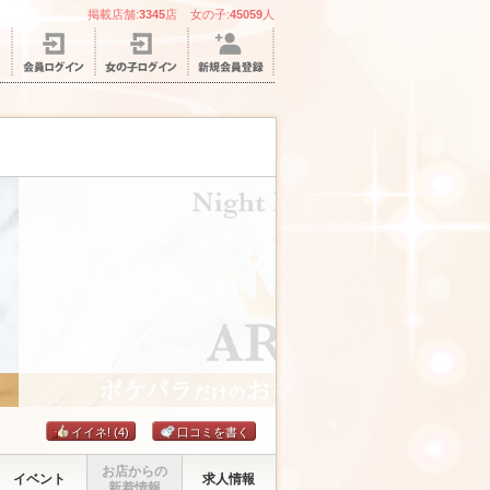
掲載店舗:
3345
店 女の子:
45059
人
イイネ!
(4)
口コミを書く
お店からの
イベント
求人情報
新着情報