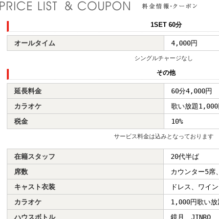
1SET 60分
オールタイム
4,000円
シングルチャージなし
その他
延長料金
60分4,000円
カラオケ
歌い放題1,00
税金
10%
サービス料金は込みとなっております
在籍スタッフ
20代半ば
席数
カウンター5席
キャスト衣装
ドレス、ワイン
カラオケ
1,000円歌い放
ハウスボトル
鏡月、JINRO