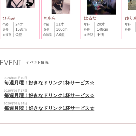
ひろみ
きあら
はるな
ゆり
24才
21才
20才
年齢
年齢
年齢
年齢
158cm
160cm
148cm
身長
身長
身長
身長
O型
AB型
不明
血液型
血液型
血液型
2026年08月10日
毎週月曜！好きなドリンク1杯サービス☆
2026年08月17日
毎週月曜！好きなドリンク1杯サービス☆
2026年08月24日
毎週月曜！好きなドリンク1杯サービス☆