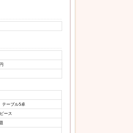
0円
、テーブル5卓
ピース
題