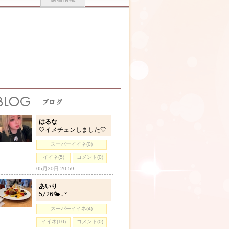
はるな
🤍イメチェンしました🤍
スーパーイイネ(0)
イイネ(5)
コメント(0)
05月30日 20:59
あいり
5/26🌤️.°
スーパーイイネ(4)
イイネ(10)
コメント(0)