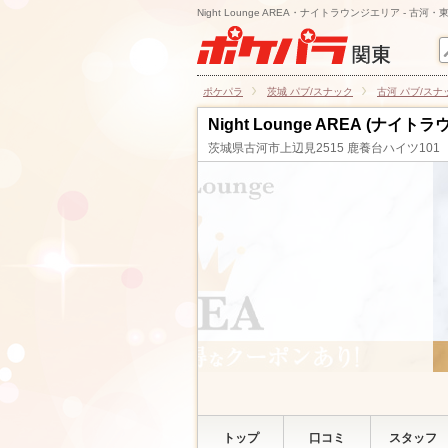
Night Lounge AREA・ナイトラウンジエリア - 古河
ポケパラ
茨城 パブ/スナック
古河 パブ/スナ
Night Lounge AREA (ナイ
茨城県古河市上辺見2515 鹿養台ハイツ101
トップ
口コミ
スタッフ