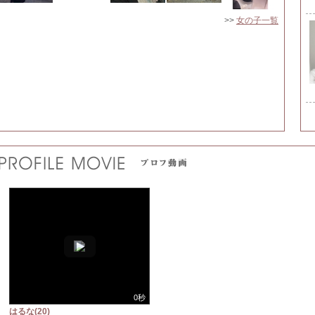
>>
女の子一覧
0秒
はるな(20)