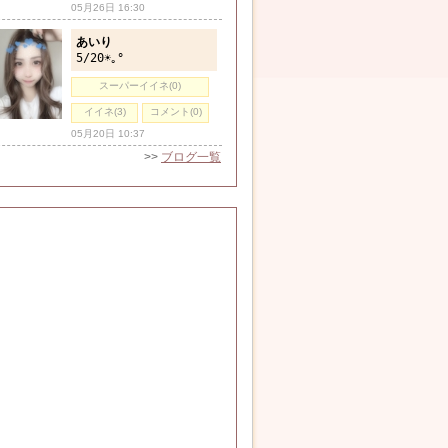
05月26日 16:30
あいり
5/20☀️｡°
スーパーイイネ(0)
イイネ(3)
コメント(0)
05月20日 10:37
>>
ブログ一覧