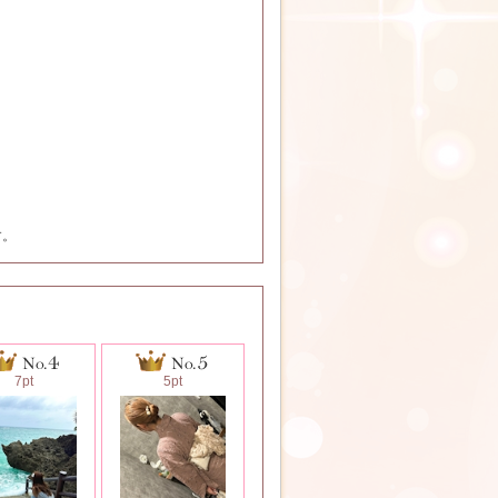
き
す。
7pt
5pt