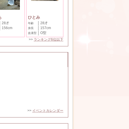
あ
ひとみ
28才
28才
年齢
156cm
157cm
身長
O型
血液型
>>
ランキング6位以下
>>
イベントカレンダー