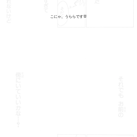
こにゃ、うららです🐰