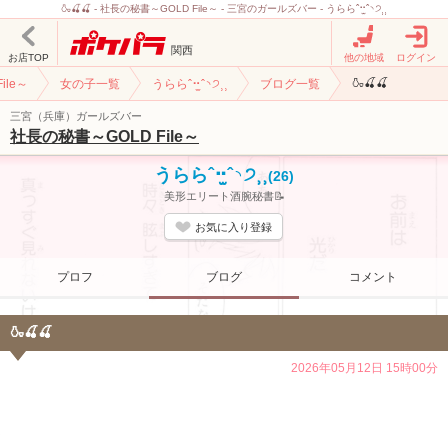
🍶🍒🍒 - 社長の秘書～GOLD File～ - 三宮のガールズバー - うららˆ⠒̫ˆ◝੭⸒⸒
関西
お店TOP
他の地域
ログイン
🍶🍒🍒
ile～
女の子一覧
うららˆ⠒̫ˆ◝੭⸒⸒
ブログ一覧
三宮（兵庫）ガールズバー
社長の秘書～GOLD File～
うららˆ⠒̫ˆ◝੭⸒⸒
(26)
美形エリート酒腕秘書📝
お気に入り登録
プロフ
ブログ
コメント
🍶🍒🍒
2026年05月12日 15時00分