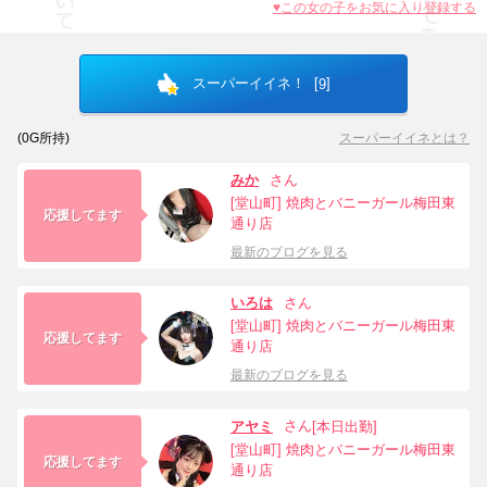
♥この女の子をお気に入り登録する
スーパーイイネ！ [
]
9
(
0
G所持)
スーパーイイネとは？
みか
さん
[堂山町] 焼肉とバニーガール梅田東
応援してます
通り店
最新のブログを見る
いろは
さん
[堂山町] 焼肉とバニーガール梅田東
応援してます
通り店
最新のブログを見る
さん
アヤミ
[本日出勤]
[堂山町] 焼肉とバニーガール梅田東
応援してます
通り店