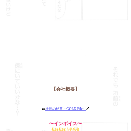
【会社概要】
✒️
社長の秘書～GOLD File～
🖊️
〜インボイス〜
登録登録済事業者