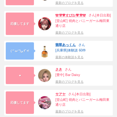
最新のブログを見る
さん
🩵💜💖すぴか💖💜🩵
[本日出勤]
[堂山町] 焼肉とバニーガール梅田東
応援してます
通り店
最新のブログを見る
翡翠あっくん
さん
[兵庫県]体験談 60件
( *˙ω˙*)و ｸﾞｯ!
最新の体験談を見る
さき
さん
[豊中] Bar Daisy
❤️
最新のブログを見る
さん
サアヤ
[本日出勤]
[堂山町] 焼肉とバニーガール梅田東
応援してます
通り店
最新のブログを見る