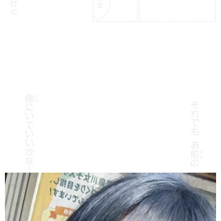
北海道
東北
このお店をシェアする
このブログをシェアする
甲信越
会員ログイン
北陸
LINE
X (旧Twitter)
LINE
twitter
関東
女の子ログイン
静岡
お店のURLをコピー
ブログのURLをコピー
東海
店舗ログイン
関西
中四国
新規会員登録
九州