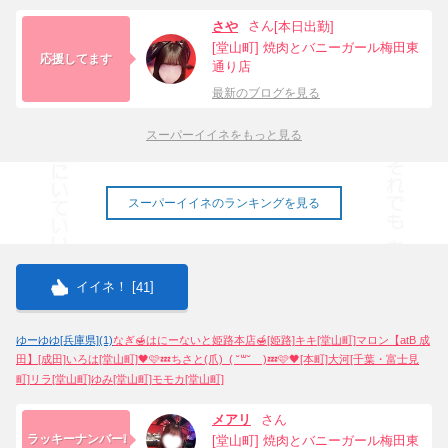
さん
さや
[本日出勤]
[堂山町] 焼肉とバニーガール梅田東
応援してます
通り店
最新のブログを見る
スーパーイイネをもっと見る
スーパーイイネのランキングを見る
イイネ！ [
]
41
ゆーゆゆ[兵庫県](1)
なぎ🍯はにーないと姫路本店🍯[姫路]
キキ[堂山町]
マロン【atB 成
田】[成田]
いろは[堂山町]
🖤🩷💤ちさと(爪)_( ˘꒳˘ _ )💤🩷🖤[本町]
大河[千葉・富士見
町]
リラ[堂山町]
ゆみ[堂山町]
モモカ[堂山町]
メアリ
さん
ラッキーナンバー❕
[堂山町] 焼肉とバニーガール梅田東