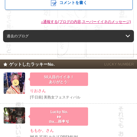
コメントを書く
⚠通報する(ブログの内容,スーパーイイネのメッセージ)
過去のブログ
ゲットしたラッキーNo.
LUCKY NUMBER
50人目のイイネ！
ありがとう♡
りおさん
[千日前] 美熟女フェスティバル
Lucky No.
❥❥
thx…🧸🍭🫧
ももか。さん