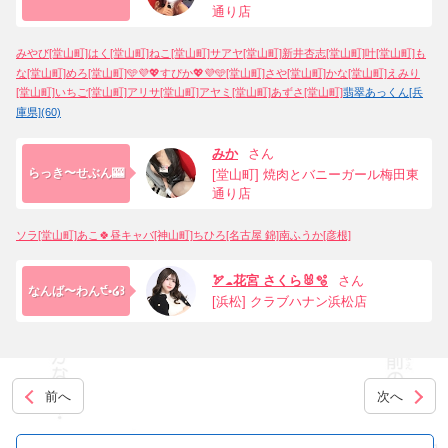
通り店
みやび[堂山町]
はく[堂山町]
ねこ[堂山町]
サアヤ[堂山町]
新井杏志[堂山町]
叶[堂山町]
も
な[堂山町]
めろ[堂山町]
🩵💜💖すぴか💖💜🩵[堂山町]
さや[堂山町]
かな[堂山町]
えみり
[堂山町]
いちご[堂山町]
アリサ[堂山町]
アヤミ[堂山町]
あずさ[堂山町]
翡翠あっくん[兵
庫県](60)
みか
さん
らっき〜せぶん🎰
[堂山町] 焼肉とバニーガール梅田東
通り店
ソラ[堂山町]
あこ🍀昼キャバ[神山町]
ちひろ[名古屋 錦]
南ふうか[彦根]
🏹☁️花宮 さくら🐰🫧
さん
なんば〜わん੯•໒꒱
[浜松] クラブハナン浜松店
前へ
次へ