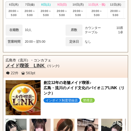
6日(木)
7日(金)
8日(土)
9日(日)
10日(月)
11日(火・祝)
12日(水)
13
20:00～
20:00～
20:00～
20:00～
20:00～
20:00～
20:00～
20
5:00
5:00
5:00
5:00
5:00
5:00
5:00
5
カウンター
10席
在籍数
10人
席数
テーブル
1卓
営業時間
20:00～翌5:00
定休日
なし
広島市（流川）・コンカフェ
メイド喫茶 LINK
(リンク)
22件
563pt
創立12年の老舗メイド喫茶♪
広島・流川のメイド文化のパイオニアLINK（リ
ンク）
インボイス制度登録店
禁煙店