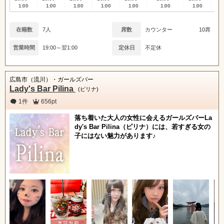
1:00
1:00
1:00
1:00
1:00
1:00
1:00
1
在籍数
7人
席数
カウンター
10席
営業時間
19:00～翌1:00
定休日
不定休
広島市（流川）・ガールズバー
Lady's Bar Pilina
(ピリナ)
1件
656pt
落ち着いた大人の女性に会えるガールズバーLa
dy's Bar Pilina（ピリナ）には、若すぎる女の
子にはない魅力があります♪