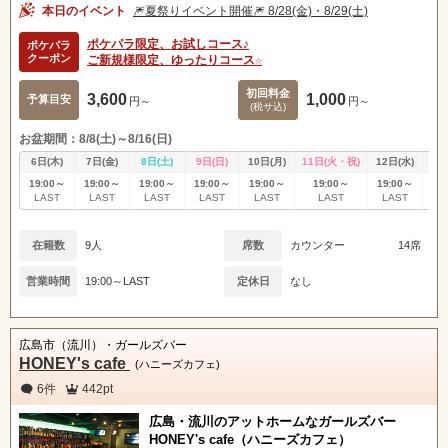
本日のイベント
🎆夏祭りイベント開催🎆 8/28(金)・8/29(土)
ポケパラ限定、お試しコース♪
ポケパラ
クーポン
ご新規様限定、ゆったりコース☆
初回料金
3,600
1,000
予算目安
円～
円～
(税サ込)
お盆期間：8/8(土)～8/16(日)
6日(木)
7日(金)
8日(土)
9日(日)
10日(月)
11日(火・祝)
12日(水)
13
19:00～
19:00～
19:00～
19:00～
19:00～
19:00～
19:00～
19
LAST
LAST
LAST
LAST
LAST
LAST
LAST
L
在籍数
9人
席数
カウンター
14席
営業時間
19:00～LAST
定休日
なし
広島市（流川）・ガールズバー
HONEY's cafe
(ハニーズカフェ)
6件
442pt
広島・流川のアットホームなガールズバー
HONEY's cafe（ハニーズカフェ）