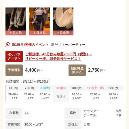
8/10(月)開催のイベント
夏だサマーパーティー
ご新規様、45分飲み放題2,500円（税別）☆
ポケパラ
クーポン
リピーター様、15分延長サービス！
初回料金
4,400
2,750
予算目安
円～
円～
(税サ込)
お盆期間：8/8(土)～8/16(日)
6日(木)
7日(金)
8日(土)
9日(日)
10日(月)
11日(火・祝)
12日(水)
13
20:00～
20:00～
20:00～
20:00～
20:00～
20:00～
20
定休日
LAST
LAST
LAST
LAST
LAST
LAST
L
カウンター
9席
在籍数
4人
席数
テーブル
3卓
営業時間
20:00～LAST
定休日
日曜