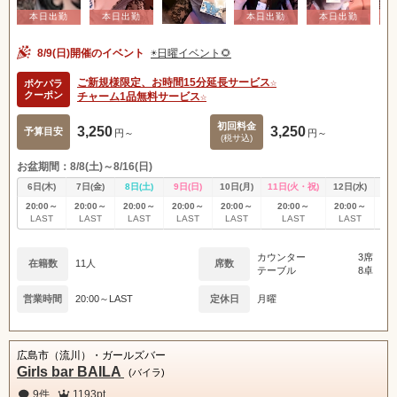
8/9(日)開催のイベント
☀️日曜イベント🌻
ご新規様限定、お時間15分延長サービス☆
ポケパラ
クーポン
チャーム1品無料サービス☆
初回料金
3,250
3,250
予算目安
円～
円～
(税サ込)
お盆期間：8/8(土)～8/16(日)
6日(木)
7日(金)
8日(土)
9日(日)
10日(月)
11日(火・祝)
12日(水)
13
20:00～
20:00～
20:00～
20:00～
20:00～
20:00～
20:00～
20
LAST
LAST
LAST
LAST
LAST
LAST
LAST
L
カウンター
3席
在籍数
11人
席数
テーブル
8卓
営業時間
20:00～LAST
定休日
月曜
広島市（流川）・ガールズバー
Girls bar BAILA
(バイラ)
9件
1193pt