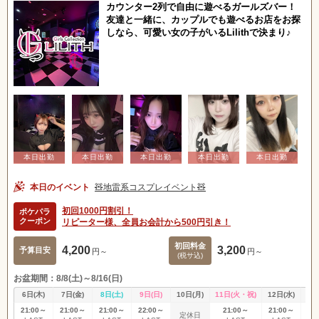
関東
女の子ログイン
静岡
カウンター2列で自由に遊べるガールズバー！
友達と一緒に、カップルでも遊べるお店をお探
しなら、可愛い女の子がいるLilithで決まり♪
東海
店舗ログイン
関西
新規会員登録
九州
中四国
沖縄
全国TOP
本日のイベント
🧸地雷系コスプレイベント🧸
初回1000円割引！
ポケパラ
クーポン
リピーター様、全員お会計から500円引き！
初回料金
4,200
3,200
予算目安
円～
円～
(税サ込)
お盆期間：8/8(土)～8/16(日)
6日(木)
7日(金)
8日(土)
9日(日)
10日(月)
11日(火・祝)
12日(水)
13
21:00～
21:00～
21:00～
22:00～
21:00～
21:00～
21
定休日