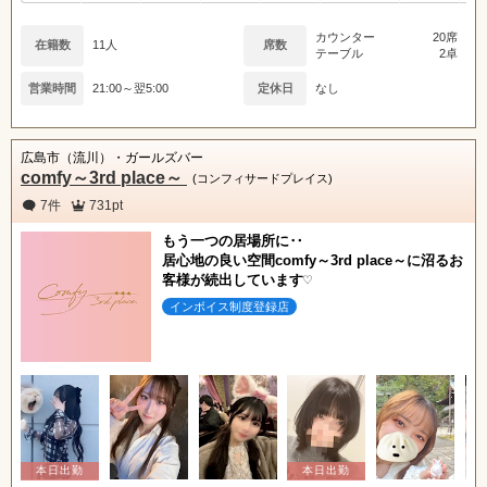
カウンター
20席
在籍数
11人
席数
テーブル
2卓
営業時間
21:00～翌5:00
定休日
なし
広島市（流川）・ガールズバー
comfy～3rd place～
(コンフィサードプレイス)
7件
731pt
もう一つの居場所に‥
居心地の良い空間comfy～3rd place～に沼るお
客様が続出しています♡
インボイス制度登録店