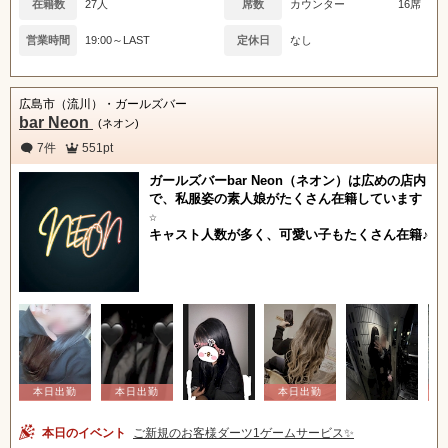
在籍数
27人
席数
カウンター
16席
営業時間
19:00～LAST
定休日
なし
広島市（流川）・ガールズバー
bar Neon
(ネオン)
7件
551pt
ガールズバーbar Neon（ネオン）は広めの店内
で、私服姿の素人娘がたくさん在籍しています
☆
キャスト人数が多く、可愛い子もたくさん在籍♪
本日のイベント
ご新規のお客様ダーツ1ゲームサービス✨