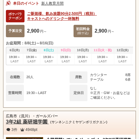
本日のイベント
新人教育月間
ご新規様、飲み放題90分2,500円（税別）
ポケパラ
クーポン
キャストへのドリンク一杯無料
初回料金
2,900
2,900
予算目安
円～
円～
(税サ込)
お盆期間：8/8(土)～8/16(日)
6日(木)
7日(金)
8日(土)
9日(日)
10日(月)
11日(火・祝)
12日(水)
13
19:30～
19:30～
19:30～
19:30～
19:30～
19:30～
19:30～
19
LAST
LAST
LAST
LAST
LAST
LAST
LAST
L
カウンター
8席
在籍数
20人
席数
テーブル
6卓
なし
営業時間
19:30～LAST
定休日
※正月・GW・お盆などは
ご確認ください。
広島市（流川）・ガールズバー
3年2組 薬研堀学園
(サンネンニクミヤゲンボリガクエン)
3件
4948pt