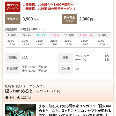
ご新規様、お会計から1,000円割引✨
ポケパラ
クーポン
ご新規様、お時間15分延長サービス！
初回料金
3,900
2,900
予算目安
円～
円～
(税サ込)
お盆期間：8/8(土)～8/16(日)
6日(木)
7日(金)
8日(土)
9日(日)
10日(月)
11日(火・祝)
12日(水)
13
21:00～
21:00～
21:00～
21:00～
21:00～
21:00～
21:00～
21
5:00
6:00
6:00
5:00
5:00
5:00
5:00
5
カウンター
6席
在籍数
10人
席数
テーブル
6卓
平日.21:00～翌5:00
営業時間
定休日
なし
金土.21:00～翌6:00
広島市（流川）・コンカフェ
隠レbar めると
(カクレバーメルト)
8件
1214pt
まさに知る人ぞ知る隠れ家コンカフェ「隠レbar
めると」なら、3ヶ月ごとにコンセプトが変わる
ので、何度行っても楽しいしドハマリ注意☆ミ