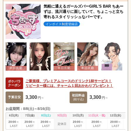
気軽に通えるガールズバーGIRL'S BAR ちあー
ずは、流川通りに面していて、ちょこっと立ち
寄れるスタイリッシュなバーです。
インボイス制度登録店
ご新規様、プレミアムコースのドリンク1杯サービス！
ポケパラ
クーポン
リピーター様には、チャーム１回おかわりプレゼント！
初回料金
3,300
3,300
予算目安
円～
円～
(税サ込)
お盆期間：8/8(土)～8/16(日)
6日(木)
7日(金)
8日(土)
9日(日)
10日(月)
11日(火・祝)
12日(水)
13
20:00～
20:00～
20:00～
20:00～
20:00～
20:00～
20
定休日
LAST
LAST
LAST
LAST
LAST
LAST
L