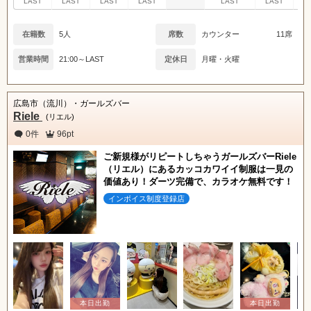
LAST
LAST
LAST
LAST
LAST
LAST
L
在籍数
5人
席数
カウンター
11席
営業時間
21:00～LAST
定休日
月曜・火曜
広島市（流川）・ガールズバー
Riele
(リエル)
0件
96pt
ご新規様がリピートしちゃうガールズバーRiele
（リエル）にあるカッコカワイイ制服は一見の
価値あり！ダーツ完備で、カラオケ無料です！
インボイス制度登録店