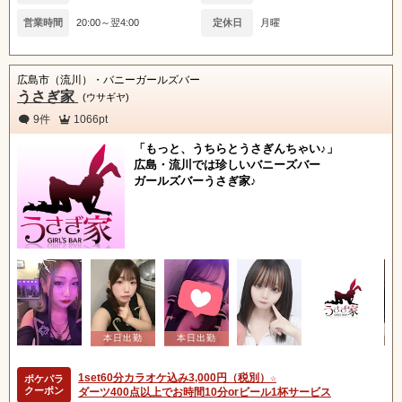
営業時間
20:00～翌4:00
定休日
月曜
広島市（流川）・バニーガールズバー
うさぎ家
(ウサギヤ)
9件
1066pt
「もっと、うちらとうさぎんちゃい♪」
広島・流川では珍しいバニーズバー
ガールズバーうさぎ家♪
1set60分カラオケ込み3,000円（税別）☆
ポケパラ
クーポン
ダーツ400点以上でお時間10分orビール1杯サービス