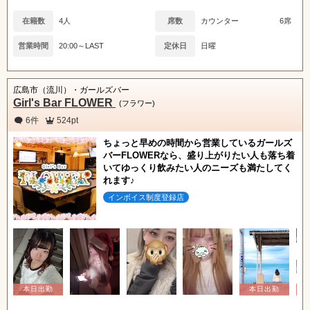
在籍数
4人
席数
カウンター
6席
営業時間
20:00～LAST
定休日
日曜
広島市（流川）・ガールズバー
Girl's Bar FLOWER
(フラワー)
6件
524pt
ちょっと早めの時間から営業しているガールズ
バーFLOWERなら、盛り上がりたい人も落ち着
いてゆっくり飲みたい人のニーズも満たしてく
れます♪
インボイス制度登録店