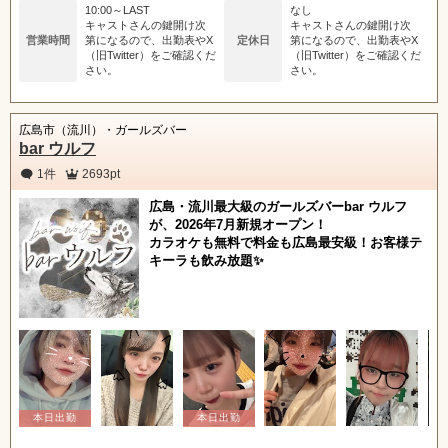
10:00～LAST
なし
キャストさんの鍵開け次
キャストさんの鍵開け次
営業時間
第になるので、出勤表やX
定休日
第になるので、出勤表やX
（旧Twitter）をご確認くだ
（旧Twitter）をご確認くだ
さい。
さい。
広島市（流川）・ガールズバー
bar ウルフ
1件
2693pt
広島・流川最大級のガールズバーbar ウルフ
が、2026年7月新規オープン！
カラオケも無料で料金も広島最安級！お客様テ
キーラも飲み放題✨