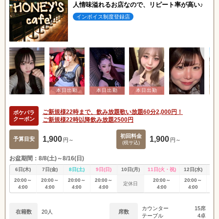
人情味溢れるお店なので、リピート率が高い♪
インボイス制度登録店
ご新規様22時まで、飲み放題歌い放題60分2,000円！
ポケパラ
クーポン
ご新規様22時以降飲み放題2500円
初回料金
1,900
1,900
予算目安
円～
円～
(税サ込)
お盆期間：8/8(土)～8/16(日)
6日(木)
7日(金)
8日(土)
9日(日)
10日(月)
11日(火・祝)
12日(水)
13
20:00～
20:00～
20:00～
20:00～
20:00～
20:00～
20
定休日
4:00
4:00
4:00
4:00
4:00
4:00
4
カウンター
15席
在籍数
20人
席数
テーブル
4卓