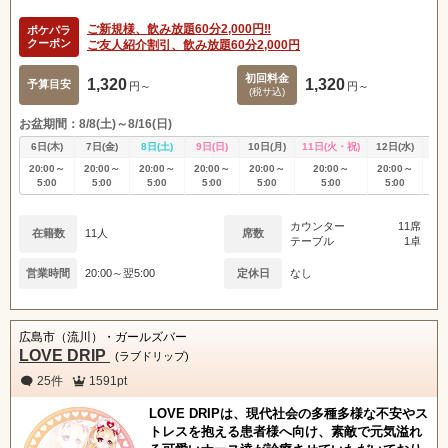
ご新規様、飲み放題60分2,000円‼️
ポケパラ
クーポン
ご友人紹介割引、飲み放題60分2,000円
初回料金
1,320
1,320
予算目安
円～
円～
(税サ込)
お盆期間：8/8(土)～8/16(日)
6日(木)
7日(金)
8日(土)
9日(日)
10日(月)
11日(火・祝)
12日(水)
13
20:00～
20:00～
20:00～
20:00～
20:00～
20:00～
20:00～
20
5:00
5:00
5:00
5:00
5:00
5:00
5:00
5
カウンター
11席
在籍数
11人
席数
テーブル
1卓
営業時間
20:00～翌5:00
定休日
なし
広島市（流川）・ガールズバー
LOVE DRIP
(ラブドリップ)
25件
1591pt
LOVE DRIPは、現代社会の多種多様な不安やス
トレスを抱える患者様へ向け、素敵で元気溢れ