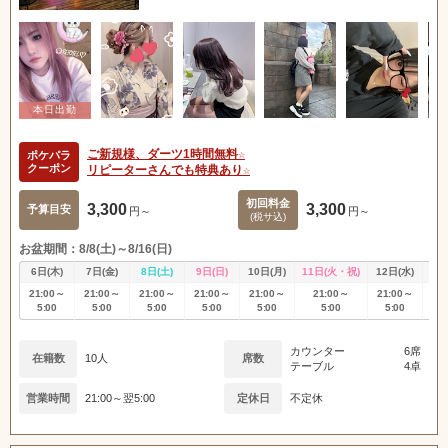
ご新規様、ダーツ1時間無料☆
ポケパラ
クーポン
リピーターさんでも特典あり☆
初回料金
3,300
3,300
予算目安
円～
円～
(税サ込)
お盆期間：8/8(土)～8/16(日)
6日(木)
7日(金)
8日(土)
9日(日)
10日(月)
11日(火・祝)
12日(水)
13
21:00～
21:00～
21:00～
21:00～
21:00～
21:00～
21:00～
21
5:00
5:00
5:00
5:00
5:00
5:00
5:00
5
カウンター
6席
在籍数
10人
席数
テーブル
4卓
営業時間
21:00～翌5:00
定休日
不定休