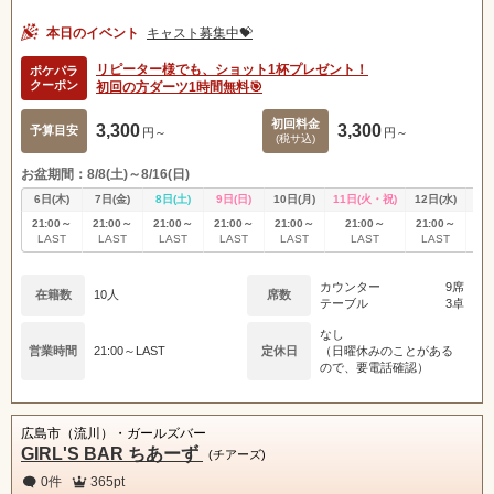
本日のイベント
キャスト募集中💝
リピーター様でも、ショット1杯プレゼント！
ポケパラ
クーポン
初回の方ダーツ1時間無料🎯
初回料金
3,300
3,300
予算目安
円～
円～
(税サ込)
お盆期間：8/8(土)～8/16(日)
6日(木)
7日(金)
8日(土)
9日(日)
10日(月)
11日(火・祝)
12日(水)
13
21:00～
21:00～
21:00～
21:00～
21:00～
21:00～
21:00～
21
LAST
LAST
LAST
LAST
LAST
LAST
LAST
L
カウンター
9席
在籍数
10人
席数
テーブル
3卓
なし
営業時間
21:00～LAST
定休日
（日曜休みのことがある
ので、要電話確認）
広島市（流川）・ガールズバー
GIRL'S BAR ちあーず
(チアーズ)
0件
365pt