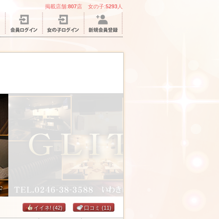
掲載店舗:
807
店 女の子:
5293
人
イイネ!
(42)
口コミ
(11)