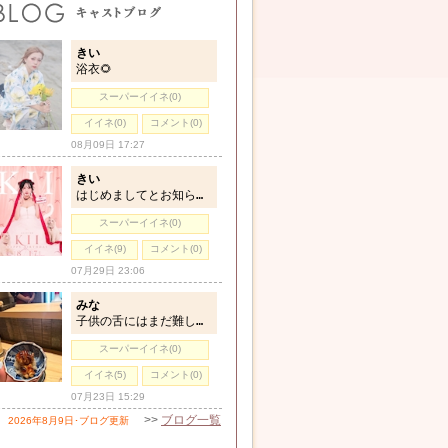
きい
浴衣🌻
スーパーイイネ(0)
イイネ(0)
コメント(0)
08月09日 17:27
きい
はじめましてとお知らせ🎂✨
スーパーイイネ(0)
イイネ(9)
コメント(0)
07月29日 23:06
みな
子供の舌にはまだ難しい食べ物😔💧
スーパーイイネ(0)
イイネ(5)
コメント(0)
07月23日 15:29
>>
ブログ一覧
2026年8月9日･ブログ更新