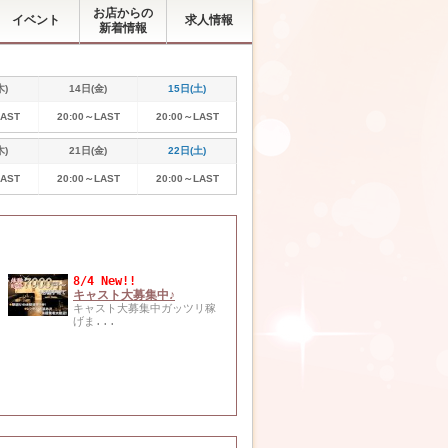
お店からの
イベント
求人情報
新着情報
木)
14日(金)
15日(土)
LAST
20:00～LAST
20:00～LAST
木)
21日(金)
22日(土)
LAST
20:00～LAST
20:00～LAST
8/4 New!!
キャスト大募集中♪
キャスト大募集中ガッツリ稼
げま...