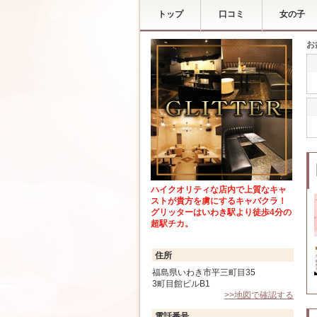
トップ
口コミ
女の子
お
ハイクオリティな店内で上質なキャ
ストが貴方を虜にするキャバクラ！
グリッターはいわき駅より徒歩4分の
超駅チカ。
住所
福島県いわき市平三町目35
3町目館ビルB1
>>地図で確認する
電話番号