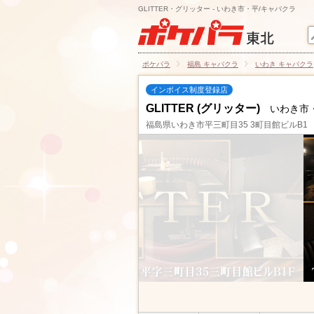
GLITTER・グリッター - いわき市・平/キャバクラ
ポケパラ
福島 キャバクラ
いわき キャバクラ
インボイス制度登録店
GLITTER (グリッター)
いわき市
福島県いわき市平三町目35 3町目館ビルB1