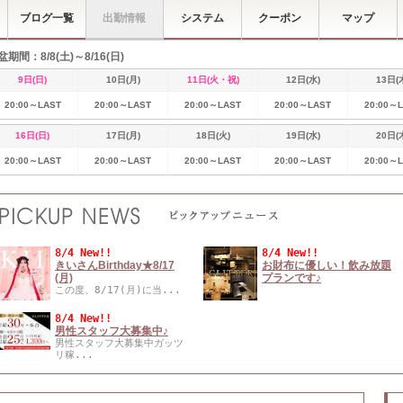
ブログ一覧
出勤情報
システム
クーポン
マップ
盆期間：8/8(土)～8/16(日)
9日(日)
10日(月)
11日(火・祝)
12日(水)
13日(
20:00～LAST
20:00～LAST
20:00～LAST
20:00～LAST
20:00～
16日(日)
17日(月)
18日(火)
19日(水)
20日(
20:00～LAST
20:00～LAST
20:00～LAST
20:00～LAST
20:00～
8/4 New!!
8/4 New!!
きいさんBirthday★8/17
お財布に優しい！飲み放題
(月)
プランです♪
この度、8/17(月)に当...
8/4 New!!
男性スタッフ大募集中♪
男性スタッフ大募集中ガッツ
リ稼...