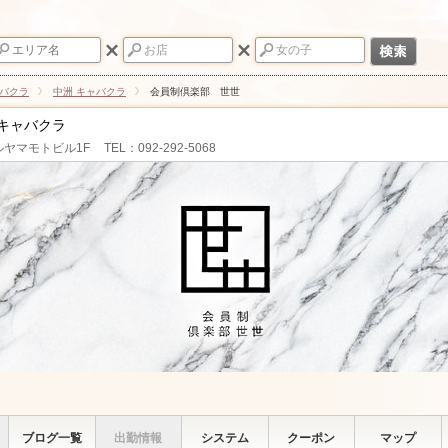
ャバクラ
中洲 キャバクラ
会員制倶楽部 世世
 キャバクラ
ルヤマモトビル1F
TEL：092-292-5068
ブログ一覧
出勤情報
システム
クーポン
マップ