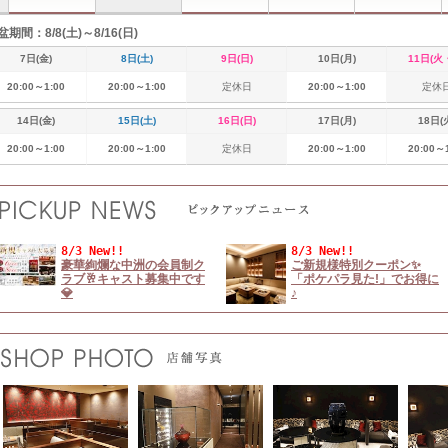
盆期間：8/8(土)～8/16(日)
7日(金)
8日(土)
9日(日)
10日(月)
11日(火
20:00～1:00
20:00～1:00
定休日
20:00～1:00
定休
14日(金)
15日(土)
16日(日)
17日(月)
18日(
20:00～1:00
20:00～1:00
定休日
20:00～1:00
20:00～
8/3 New!!
8/3 New!!
豪華絢爛な中洲の会員制ク
ご新規様特別クーポン✨
ラブ🥂キャスト募集中です
「ポケパラ見た!」でお得に
💎
♪