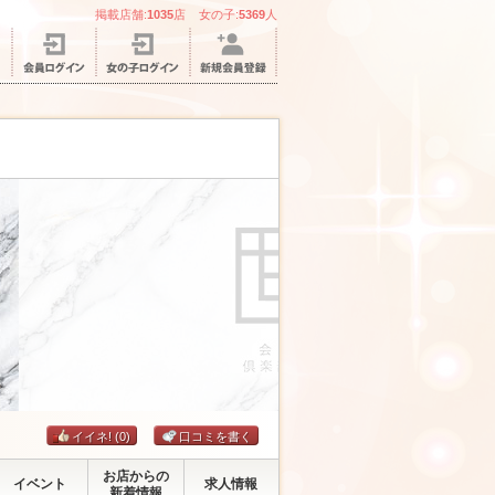
掲載店舗:
1035
店 女の子:
5369
人
イイネ!
(0)
口コミを書く
お店からの
イベント
求人情報
新着情報