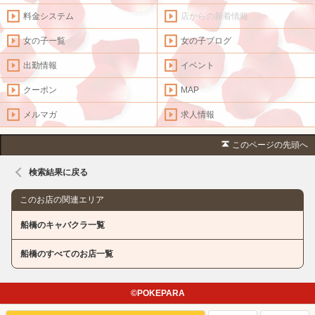
料金システム
店からの新着情報
女の子一覧
女の子ブログ
出勤情報
イベント
クーポン
MAP
メルマガ
求人情報
このページの先頭へ
検索結果に戻る
このお店の関連エリア
船橋のキャバクラ一覧
船橋のすべてのお店一覧
©POKEPARA