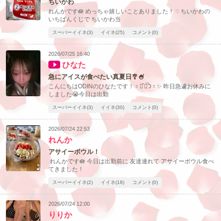
ちいかわ
れんかです🪷 めっちゃ嬉しいことありました！ ♡ ちいかわの
いちばんくじで ちいかわ当
スーパーイイネ(3)
イイネ(25)
コメント(0)
2026/07/25 16:40
ひなた
急にアイスが食べたい真夏日🎐🍧
こんにちはODINのひなたです！𐄑𐅁̂ ⩊፟ ̂𐅀𐄑✨️ 昨日急遽お休みに
しました😭今日は出勤
スーパーイイネ(3)
イイネ(30)
コメント(0)
2026/07/24 22:53
れんか
アサイーボウル！
れんかです🪷 今日は出勤前に 友達連れて アサイーボウル食べ
てきました！
スーパーイイネ(2)
イイネ(18)
コメント(0)
2026/07/24 12:00
りりか