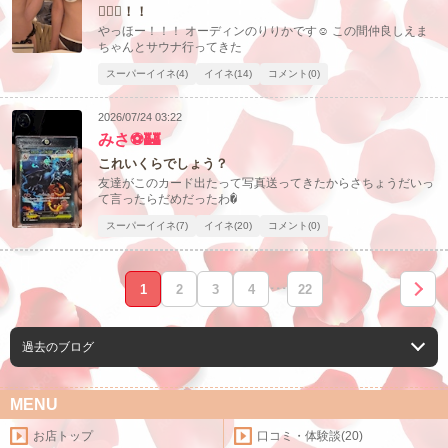
🧖🏻‍♀️！！
やっほー！！！ オーディンのりりかです☺︎ この間仲良しえま
ちゃんとサウナ行ってきた
スーパーイイネ(4)
イイネ(14)
コメント(0)
2026/07/24 03:22
みさ⚽🏰
これいくらでしょう？
友達がこのカード出たって写真送ってきたからさちょうだいっ
て言ったらだめだったわ�
スーパーイイネ(7)
イイネ(20)
コメント(0)
1
2
3
4
･･･
22
過去のブログ
MENU
お店トップ
口コミ・体験談(20)