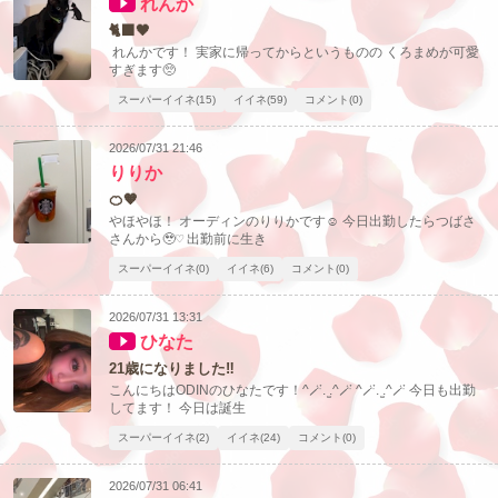
れんか
🐈‍⬛🖤
れんかです！ 実家に帰ってからというものの くろまめが可愛
すぎます🥺
スーパーイイネ(15)
イイネ(59)
コメント(0)
2026/07/31 21:46
りりか
🍊🧡
やほやほ！ オーディンのりりかです☺︎ 今日出勤したらつばさ
さんから🥹♡ 出勤前に生き
スーパーイイネ(0)
イイネ(6)
コメント(0)
2026/07/31 13:31
ひなた
21歳になりました‼️
こんにちはODINのひなたです！^🪄. ̫.^🪄 ^🪄. ̫.^🪄 今日も出勤
してます！ 今日は誕生
スーパーイイネ(2)
イイネ(24)
コメント(0)
2026/07/31 06:41