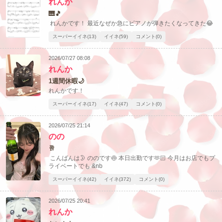
れんか
🎹🎵
れんかです！ 最近なぜか急にピアノが弾きたくなってきた😂
スーパーイイネ(13)
イイネ(59)
コメント(0)
2026/07/27 08:08
れんか
1週間休暇🌙
れんかです！
スーパーイイネ(17)
イイネ(47)
コメント(0)
2026/07/25 21:14
のの
🥂
こんばんは🌛 ののです🍥 本日出勤です🫶🏻 今月はお店でもプ
ライベートでも &nb
スーパーイイネ(42)
イイネ(372)
コメント(0)
2026/07/25 20:41
れんか