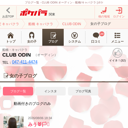
ブログ一覧 - CLUB ODIN オーディン - 船橋/キャバクラ [ポケ
関東
お店TOP
他の地域
ログイン
女の子ブログ
安 キャバクラ
船橋 キャバクラ
CLUB ODIN
20
トップ
女の子
ブログ
システム
口コミ
メニュー
船橋・キャバクラ
CLUB ODIN
（オーディン）
イイネ！(
)
32
047-411-4474
TEL：
女の子ブログ
ブログ一覧
インスタ
ブログ写真
動画付きのブログのみ
2026/08/06 18:34
みう🐰🏳️‍⚧️