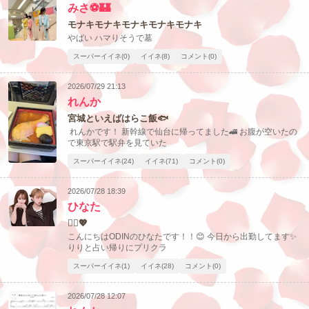
みさ⚽🏰
モナキモナキモナキモナキモナキ
やばい ハマりそうで墓
スーパーイイネ(0)
イイネ(8)
コメント(0)
2026/07/29 21:13
北海道
東北
れんか
このお店をシェアする
宮城といえばはらこ飯🐟
れんかです！ 新幹線で仙台に帰ってました🚄 お腹が空いたの
甲信越
会員ログイン
北陸
で東京駅で駅弁を見ていた
スーパーイイネ(24)
イイネ(71)
コメント(0)
LINE
X (旧Twitter)
女の子ログイン
静岡
関東
2026/07/28 18:39
お店のURLをコピー
ひなた
東海
店舗ログイン
関西
🧏‍♀️💖
こんにちはODINのひなたです！！😊 今日から出勤してます✨️
りりと占い帰りにプリクラ
中四国
新規会員登録
九州
スーパーイイネ(1)
イイネ(28)
コメント(0)
沖縄
全国TOP
2026/07/28 12:07