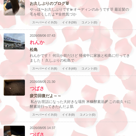
お久しぶりのブログ🐰
やっほ〜お久しぶりです💫オーディンのみうです🐰 最近髪の
毛を暗くしたよ➰全然気づか
スーパーイイネ(5)
イイネ(39)
コメント(0)
2026/08/06 07:43
れんか
松島
れんかです！ 何日か前だけど 帰省中に家族と松島に行ってき
ました！ 久しぶりの松島で
スーパーイイネ(8)
イイネ(46)
コメント(0)
2026/08/05 21:30
つばさ
疲労回復だよ～～
私がお世話になった大好きな場所 米糠酵素浴🌾 この前久々に
酵素浴行ってきたんだよ肌
スーパーイイネ(0)
イイネ(9)
コメント(0)
2026/08/05 14:37
つばさ