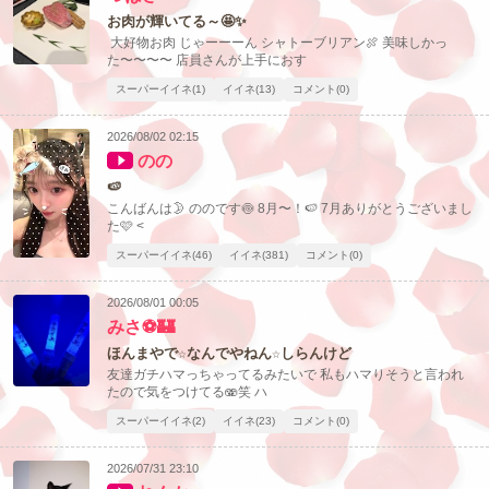
お肉が輝いてる～🤩✨
大好物お肉 じゃーーーん シャトーブリアン🍖 美味しかっ
た〜〜〜〜 店員さんが上手におす
スーパーイイネ(1)
イイネ(13)
コメント(0)
2026/08/02 02:15
のの
🍉
こんばんは🌛 ののです🍥 8月〜！🍉 7月ありがとうございまし
た🩷 <
スーパーイイネ(46)
イイネ(381)
コメント(0)
2026/08/01 00:05
みさ⚽🏰
ほんまやで☆なんでやねん☆しらんけど
友達ガチハマっちゃってるみたいで 私もハマりそうと言われ
たので気をつけてる🫨笑 ハ
スーパーイイネ(2)
イイネ(23)
コメント(0)
2026/07/31 23:10