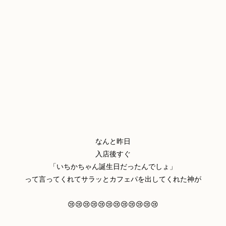
なんと昨日
入店後すぐ
「いちかちゃん誕生日だったんでしょ」
って言ってくれてサラッとカフェパを出してくれた神が
😢😢😢😢😢😢😢😢😢😢😢😢