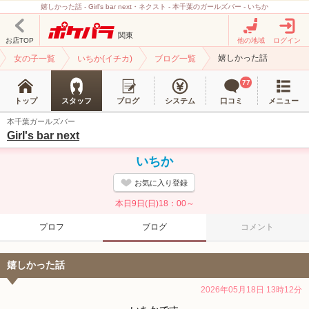
嬉しかった話 - Girl's bar next・ネクスト - 本千葉のガールズバー - いちか
関東
お店TOP
他の地域
ログイン
嬉しかった話
女の子一覧
いちか(イチカ)
ブログ一覧
77
トップ
スタッフ
ブログ
システム
口コミ
メニュー
本千葉ガールズバー
Girl's bar next
いちか
お気に入り登録
本日9日(日)18：00～
プロフ
ブログ
コメント
嬉しかった話
2026年05月18日 13時12分