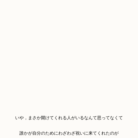
いや，まさか開けてくれる人がいるなんて思ってなくて
誰かが自分のためにわざわざ祝いに来てくれたのが