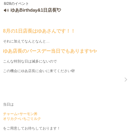
8/28のイベント
甲信越
会員ログイン
北陸
ゆあBirthday&1日店長💘
LINE
X (旧Twitter)
関東
女の子ログイン
静岡
8月の1日店長はゆあさんです！！
お店のURLをコピー
それに加えてなんとなんと…
東海
店舗ログイン
関西
ゆあ店長のバースデー当日でもあります✨✨
中四国
新規会員登録
九州
こんな特別な日は滅多にないので
この機会にゆあ店長に会いに来てください🫣
沖縄
全国TOP
当日は
チャーム➡サーモン丼
オリカク➡いちごミルク
をご用意してお待ちしております！