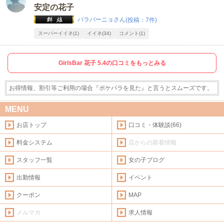
安定の花子
パラパーニョさん
(投稿：7件)
スーパーイイネ(1)
イイネ(34)
コメント(1)
GirlsBar 花子 5.4の口コミをもっとみる
お得情報、割引等ご利用の場合『ポケパラを見た』と言うとスムーズです。
MENU
お店トップ
口コミ・体験談(66)
料金システム
店からの新着情報
スタッフ一覧
女の子ブログ
出勤情報
イベント
クーポン
MAP
メルマガ
求人情報