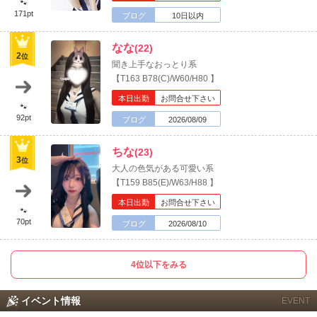
🐾
171pt
ブログ
10日以内
なな
(22)
2
位
聞き上手なおっとり系
【T163 B78(C)/W60/H80 】
本日出勤
お問合せ下さい
🐾
92pt
ブログ
2026/08/09
ちな
(23)
3
位
大人の色気がある可愛い系
【T159 B85(E)/W63/H88 】
本日出勤
お問合せ下さい
🐾
70pt
ブログ
2026/08/10
4位以下をみる
東北
北海道
イベント情報
EVENT
このお店をシェアする