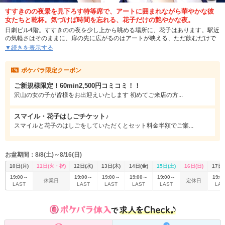
すすきのの夜景を見下ろす特等席で、アートに囲まれながら華やかな彼
女たちと乾杯。気づけば時間を忘れる、花子だけの艶やかな夜。
日劇ビル4階。すすきのの夜を少し上から眺める場所に、花子はあります。駅近
の気軽さはそのままに、扉の先に広がるのはアートが映える、ただ飲むだけで
はもったいない空間。仕事帰りに気分を変えたい夜も、二軒目でしっかり楽し
▼続きを表示する
みたい夜も、ここなら一杯目から気持ちよくスイッチが入ります。
ポケパラ限定クーポン
大きな魅力は、すすきのの街並みを眺めながらゆっくり飲めること。グラスを
傾けるたび夜景が目に入り、会話の合間さえ絵になるような時間が流れます。
ご新規様限定！60min2,500円コミコミ！！
さらにVIPルームも用意されているため、いつもより少し特別な気分で楽しみた
い夜にもぴったり。派手さと居心地の良さをどちらも楽しめるすすきのでも印
沢山の女の子が皆様をお出迎えいたします 初めてご来店の方...
象に残るロケーションです。
スマイル・花子はしごチケット♪
在籍は25名。明るく可愛い子、聞き上手な子、場を一気に華やかにしてくれる
スマイルと花子のはしごをしていただくとセット料金半額でご案...
子まで、個性豊かな女の子たちが揃っています。北海道でもひときわ目を引く
華やかさがありながら、近すぎず遠すぎない自然な距離感で迎えてくれるのが
魅力。初めてでも構えずに話せて、気付けばもう一杯飲みたくなる空気があり
ます。
お盆期間：8/8(土)～8/16(日)
女の子同士の雰囲気も良く、店内全体にギスギスした感じがないのも花子の強
10日(月)
11日(火・祝)
12日(水)
13日(木)
14日(金)
15日(土)
16日(日)
17日(
み。夜景、アート、可愛い女の子、そしてゆっくり飲める心地よさ。すすきの
19:00～
19:00～
19:00～
19:00～
19:00～
19:0
休業日
定休日
の夜を少し贅沢に楽しみたいなら、花子で過ごす時間がきっとちょうどいい刺
LAST
LAST
LAST
LAST
LAST
LAS
激になります。