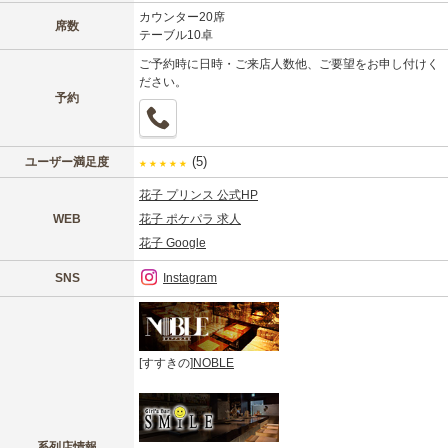
カウンター20席
席数
テーブル10卓
ご予約時に日時・ご来店人数他、ご要望をお申し付けく
ださい。
予約
(5)
ユーザー満足度
★
★
★
★
★
花子 プリンス 公式HP
WEB
花子 ポケパラ 求人
花子 Google
SNS
Instagram
[すすきの]
NOBLE
系列店情報