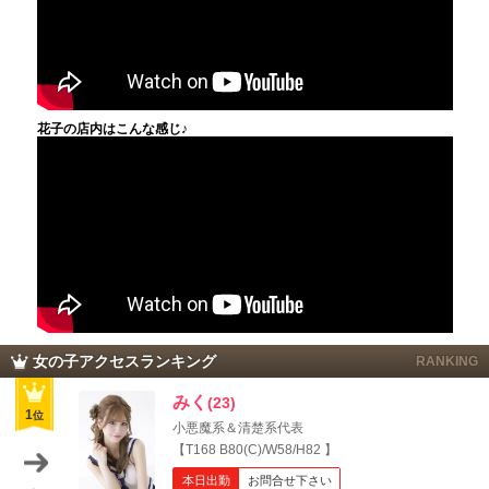
花子の店内はこんな感じ♪
女の子アクセスランキング
RANKING
みく
(23)
1
位
小悪魔系＆清楚系代表
【T168 B80(C)/W58/H82 】
本日出勤
お問合せ下さい