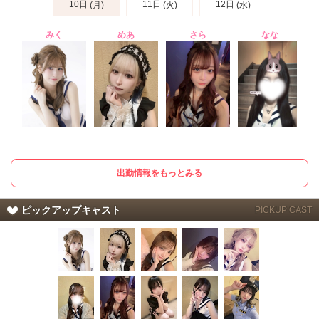
10日
11日
12日
(月)
(火)
(水)
みく
めあ
さら
なな
出勤情報をもっとみる
ピックアップキャスト
PICKUP CAST