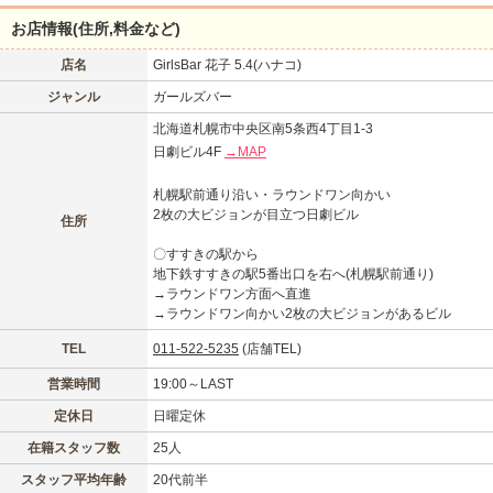
お店情報(住所,料金など)
店名
GirlsBar 花子 5.4(ハナコ)
ジャンル
ガールズバー
北海道札幌市中央区南5条西4丁目1-3
日劇ビル4F
→MAP
札幌駅前通り沿い・ラウンドワン向かい
2枚の大ビジョンが目立つ日劇ビル
住所
〇すすきの駅から
地下鉄すすきの駅5番出口を右へ(札幌駅前通り)
→ラウンドワン方面へ直進
→ラウンドワン向かい2枚の大ビジョンがあるビル
TEL
011-522-5235
(店舗TEL)
営業時間
19:00～LAST
定休日
日曜定休
在籍スタッフ数
25人
スタッフ平均年齢
20代前半