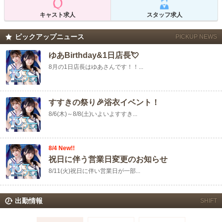
キャスト求人
スタッフ求人
ピックアップニュース
PICKUP NEWS
ゆあBirthday&1日店長💘
8月の1日店長はゆあさんです！！...
すすきの祭り🎉浴衣イベント！
8/6(木)～8/8(土)いよいよすすき...
8/4 New!!
祝日に伴う営業日変更のお知らせ
8/11(火)祝日に伴い営業日が一部...
出勤情報
SHIFT