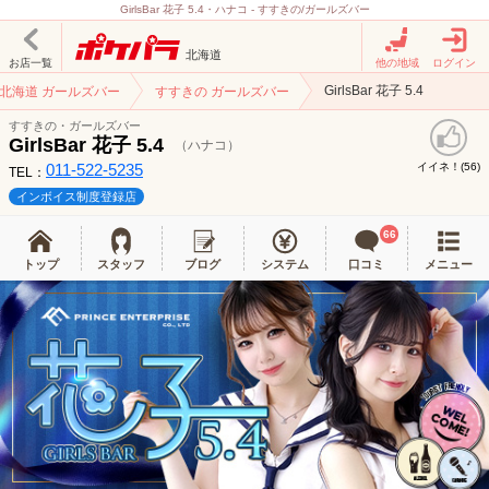
GirlsBar 花子 5.4・ハナコ - すすきの/ガールズバー
北海道
お店一覧
他の地域
ログイン
GirlsBar 花子 5.4
北海道 ガールズバー
すすきの ガールズバー
すすきの・ガールズバー
GirlsBar 花子 5.4
（ハナコ）
011-522-5235
イイネ！(
)
56
TEL：
インボイス制度登録店
66
トップ
スタッフ
ブログ
システム
口コミ
メニュー