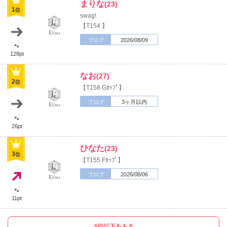
まりな
(23)
1
位
swag!
【T154 】
ブログ
2026/08/09
🐾
128pt
なお
(27)
2
位
【T158 Gｶｯﾌﾟ】
ブログ
3ヶ月以内
🐾
26pt
ひなた
(23)
3
位
【T155 Fｶｯﾌﾟ】
ブログ
2026/08/06
🐾
11pt
4位以下をみる