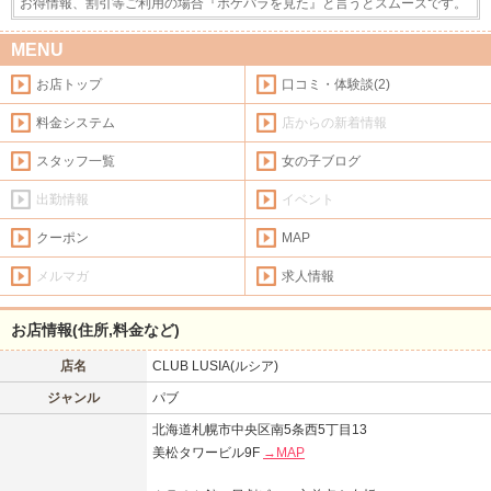
お得情報、割引等ご利用の場合『ポケパラを見た』と言うとスムーズです。
東北
北海道
MENU
このお店をシェアする
お店トップ
口コミ・体験談(2)
甲信越
会員ログイン
北陸
料金システム
店からの新着情報
LINE
X (旧Twitter)
関東
女の子ログイン
静岡
スタッフ一覧
女の子ブログ
お店のURLをコピー
出勤情報
イベント
東海
店舗ログイン
関西
クーポン
MAP
中四国
新規会員登録
九州
メルマガ
求人情報
お店情報(住所,料金など)
沖縄
全国TOP
店名
CLUB LUSIA(ルシア)
ジャンル
パブ
北海道札幌市中央区南5条西5丁目13
美松タワービル9F
→MAP