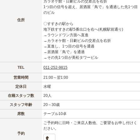
カラオケ館・日劇ビルの交差点を右折
1つ目の信号を超え、居酒屋「鳥で」を通過した先1つ目
のビル
住所
〇すすきの駅から
地下鉄すすきの駅5番出口を右へ(札幌駅前通り)
→ラウンドワン方面へ直進
→カラオケ館・日劇ビルの交差点を右折
→直進し、1つ目の信号を通過
→居酒屋「鳥で」を通過
→その先1つ目が美松タワービル
TEL
011-252-9815
営業時間
21:00～翌1:00
定休日
水曜
在籍スタッフ数
20人
スタッフ年齢
20～30歳
席数
テーブル10卓
ご予約時に日時・ご来店人数他、ご要望をお申し付けく
ださい。
予約