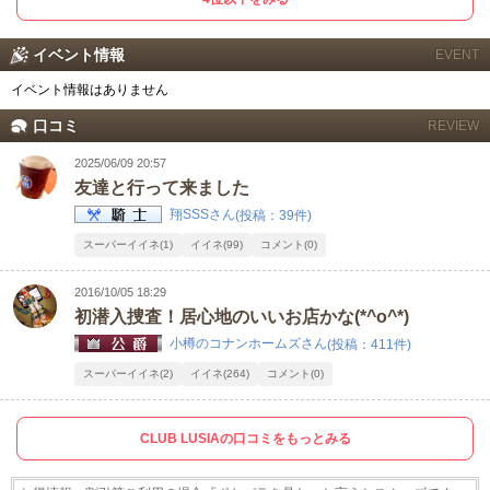
イベント情報
EVENT
イベント情報はありません
口コミ
REVIEW
2025/06/09 20:57
友達と行って来ました
翔SSSさん
(投稿：39件)
スーパーイイネ(1)
イイネ(99)
コメント(0)
2016/10/05 18:29
初潜入捜査！居心地のいいお店かな(*^o^*)
小樽のコナンホームズさん
(投稿：411件)
スーパーイイネ(2)
イイネ(264)
コメント(0)
CLUB LUSIAの口コミをもっとみる