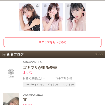
スタッフをもっとみる
新着ブログ
BLOG
2026/08/09 11:34
ゴキブリが出る夢😫
まりな
目覚め最悪だよー！ ゴキブリが出
スーパーイイネ(0)
イイネ(3)
コメント(0)
2026/08/06 21:22
👘
ひなた