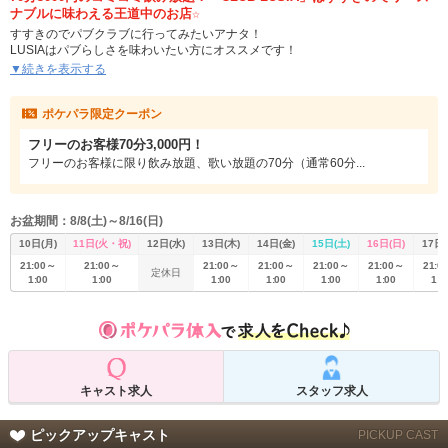
ナブルに味わえる王道中のお店☆
すすきのでパブクラブに行ってみたいアナタ！
LUSIAはパブらしさを味わいたい方にオススメです！
▼続きを表示する
可愛くて綺麗なすすきの女子とカラオケやゲームで楽しいひと時を・・・
ポケパラ限定クーポン
ワンフロアで広々とした店内雰囲気は団体さまはもちろん、お一人さまでも終
電後でも気軽にご来店いただけます！
フリーのお客様70分3,000円！
フリーのお客様に限り飲み放題、歌い放題の70分（通常60分...
ルシアにお越しの際はポケパラのブログをチェックして、ブログトークで盛り
上がるなんてことも！
お盆期間：8/8(土)～8/16(日)
札幌への出張、観光のお客さまのご来店も大歓迎♪
10日(月)
11日(火・祝)
12日(水)
13日(木)
14日(金)
15日(土)
16日(日)
17日(
21:00～
21:00～
21:00～
21:00～
21:00～
21:00～
21:0
今日からアナタもLUSIAHOLIC・ルシア中毒になること間違いなし！
定休日
1:00
1:00
1:00
1:00
1:00
1:00
1:0
今なら、70分3,000円の飲み放題コミコミクーポン配信中！
今夜は札幌・パブクラブLUSIAで記憶に残る、特別な時間をお過ごしくださ
い！
キャスト求人
スタッフ求人
ピックアップキャスト
PICKUP CAST