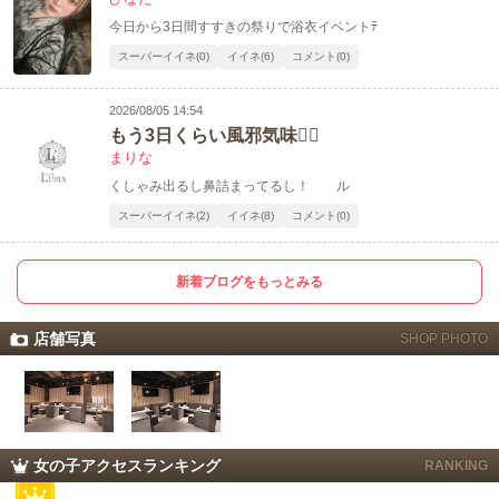
今日から3日間すすきの祭りで浴衣イベントﾃ
スーパーイイネ(0)
イイネ(6)
コメント(0)
2026/08/05 14:54
もう3日くらい風邪気味😮‍💨
まりな
くしゃみ出るし鼻詰まってるし！ ル
スーパーイイネ(2)
イイネ(8)
コメント(0)
新着ブログをもっとみる
店舗写真
SHOP PHOTO
女の子アクセスランキング
RANKING