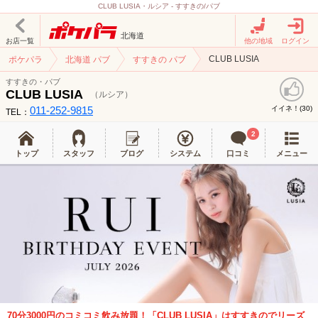
CLUB LUSIA・ルシア - すすきの/パブ
北海道
お店一覧
他の地域
ログイン
CLUB LUSIA
ポケパラ
北海道 パブ
すすきの パブ
すすきの・パブ
CLUB LUSIA
（ルシア）
011-252-9815
イイネ！(
)
30
TEL：
2
トップ
スタッフ
ブログ
システム
口コミ
メニュー
70分3000円のコミコミ飲み放題！「CLUB LUSIA」はすすきのでリーズ