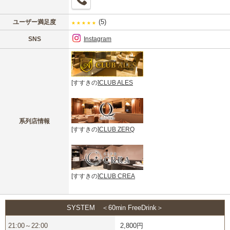
(5)
ユーザー満足度
★
★
★
★
★
SNS
Instagram
[すすきの]
CLUB ALES
系列店情報
[すすきの]
CLUB ZERQ
[すすきの]
CLUB CREA
SYSTEM ＜60min FreeDrink＞
21:00～22:00
2,800円