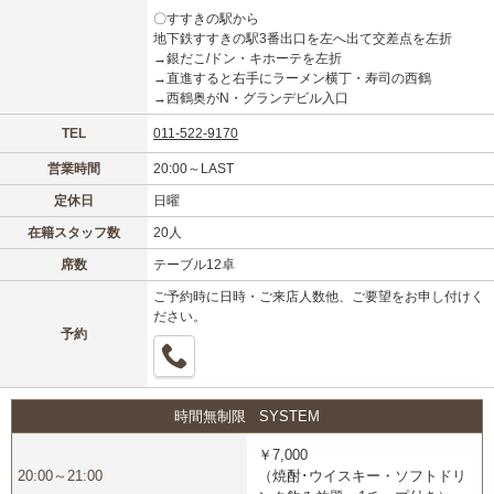
甲信越
会員ログイン
北陸
〇すすきの駅から
地下鉄すすきの駅3番出口を左へ出て交差点を左折
→銀だこ/ドン・キホーテを左折
LINE
X (旧Twitter)
関東
女の子ログイン
静岡
→直進すると右手にラーメン横丁・寿司の西鶴
→西鶴奥がN・グランデビル入口
お店のURLをコピー
東海
店舗ログイン
関西
TEL
011-522-9170
営業時間
20:00～LAST
中四国
新規会員登録
九州
定休日
日曜
在籍スタッフ数
20人
沖縄
全国TOP
席数
テーブル12卓
ご予約時に日時・ご来店人数他、ご要望をお申し付けく
ださい。
予約
時間無制限 SYSTEM
￥7,000
20:00～21:00
（焼酎･ウイスキー・ソフトドリ