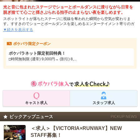
光と音に包まれたステージでショーとポールダンスに浸りながら日常を
脱ぎ捨てて心ごと揺さぶられる拍手の止まらない夜を楽しめます。
スポットライトが落ちたステージに視線を奪われた瞬間から空気が変わりま
す。すすきのでショーとポールダンスを楽しめるエンターテイメント寄りのガ
ールズバーで、音楽に合わせたパフォーマンスを間近で味わえます。
▼続きを表示する
ショーは時間帯を問わず行われるスタイルなので、入店したタイミングからス
ポケパラ限定クーポン
テージの世界に浸れるのが特徴。ポケパラ限定クーポンを使えば、飲み放題70
分5,000円または時間無制限8,000円のプランを選択可能で、じっくり過ごした
ポケパラネット限定初回特典！
い夜にも向いています。
□時間無制限 (通常) 9,000円→ (割引) 8,...
ヴィクトリアランウェイには、セクシーな衣装が映える女の子たちが多数在籍
し、それぞれの個性を生かしたパフォーマンスで場内の熱をグッと上げてくれ
ます。ショーを観る楽しさと会話を交えた時間が一体になっているスタイルが
特徴的です。札幌で少しスパイスの聞いた夜遊びをしたい時には、ぜひご来店
ください。
キャスト求人
スタッフ求人
ピックアップニュース
PICKUP NEWS
＜求人＞【VICTORIA×RUNWAY】NEW
STAFF募集！