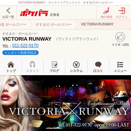
VICTORIA RUNWAY・ヴィクトリアランウェイ - すすきの/ガールズバー
北海道
お店一覧
他の地域
ログイン
VICTORIA RUNWAY
海道 ガールズバー
すすきの ガールズバー
すすきの・ガールズバー
VICTORIA RUNWAY
（ヴィクトリアランウェイ）
011-522-9170
イイネ！(
)
25
TEL：
インボイス制度登録店
トップ
スタッフ
ブログ
システム
口コミ
メニュー