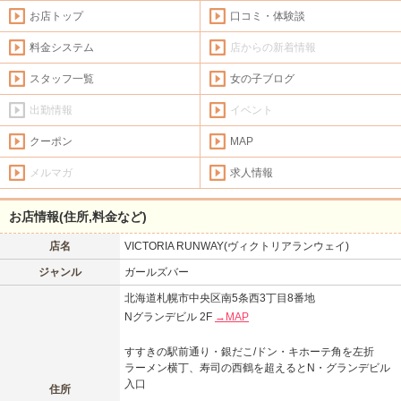
お店トップ
口コミ・体験談
料金システム
店からの新着情報
スタッフ一覧
女の子ブログ
出勤情報
イベント
クーポン
MAP
メルマガ
求人情報
お店情報(住所,料金など)
店名
VICTORIA RUNWAY(ヴィクトリアランウェイ)
ジャンル
ガールズバー
北海道札幌市中央区南5条西3丁目8番地
Nグランデビル 2F
→MAP
すすきの駅前通り・銀だこ/ドン・キホーテ角を左折
東北
北海道
ラーメン横丁、寿司の西鶴を超えるとN・グランデビル
このお店をシェアする
入口
住所