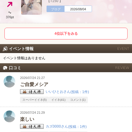
【T150 】
ブログ
2026/08/04
🐾
376pt
4位以下をみる
イベント情報
EVENT
イベント情報はありません
口コミ
REVIEW
2026/07/24 21:27
ご自愛メシア
いいひとおさん
(投稿：1件)
スーパーイイネ(5)
イイネ(41)
コメント(1)
2026/07/24 21:29
楽しい
カズ0000さん
(投稿：1件)