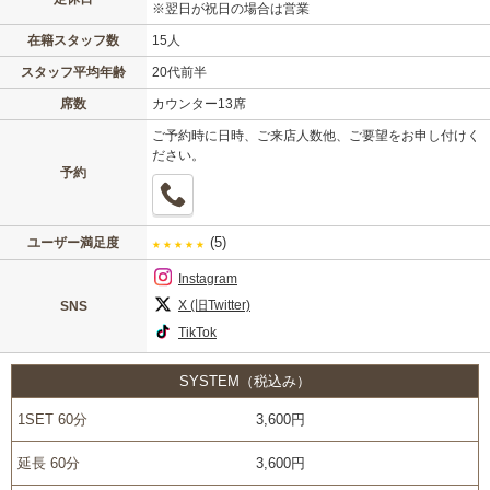
※翌日が祝日の場合は営業
在籍スタッフ数
15人
スタッフ平均年齢
20代前半
席数
カウンター13席
ご予約時に日時、ご来店人数他、ご要望をお申し付けく
ださい。
予約
(5)
ユーザー満足度
★
★
★
★
★
Instagram
X (旧Twitter)
SNS
TikTok
SYSTEM（税込み）
1SET 60分
3,600円
延長 60分
3,600円