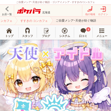
ご自愛メシア~天使が紡ぐ物語・ゴジアイメシア - すすきの/コンカフェ
北海道
お店一覧
他の地域
ログイン
ご自愛メシア~天使が紡ぐ物語
コンカフェ
すすきの コンカフェ
4
トップ
スタッフ
ブログ
システム
口コミ
メニュー