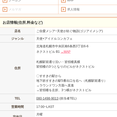
クーポン
MAP
メルマガ
求人情報
お店情報(住所,料金など)
店名
ご自愛メシア~天使が紡ぐ物語(ゴジアイメシア)
ジャンル
天使×アイドルコンカフェ
北海道札幌市中央区南6条西3丁目6-6
ネクストビル B1
→MAP
札幌駅前通り沿い・皆招楼真横
皆招楼の3つとなりのビルがネクストビル
住所
〇すすきの駅から
地下鉄すすきの駅5番出口を右へ（札幌駅前通り）
→ラウンドワン方面へ直進
→皆招楼を左折、3つ横がネクストビル
TEL
080-1498-9013
(担当者TEL)
営業時間
17:00~LAST
月曜
定休日