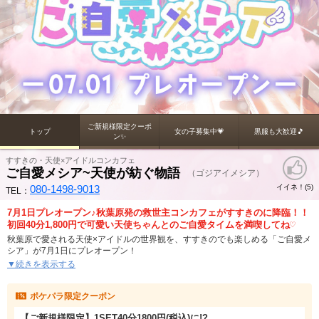
ご新規様限定クーポ
トップ
女の子募集中💗
黒服も大歓迎🎵
ン✨
すすきの・天使×アイドルコンカフェ
ご自愛メシア~天使が紡ぐ物語
（ゴジアイメシア）
080-1498-9013
イイネ！(
)
5
TEL：
7月1日プレオープン♪秋葉原発の救世主コンカフェがすすきのに降臨！！
初回40分1,800円で可愛い天使ちゃんとのご自愛タイムを満喫してね♡
秋葉原で愛される天使×アイドルの世界観を、すすきのでも楽しめる「ご自愛メ
シア」が7月1日にプレオープン！
ここは天使見習いのメシアたちが、頑張るご主人様へ‘‘ご自愛‘‘を届けるための
▼続きを表示する
聖域。ときめきも、癒しも、救済もまとめて受け取れる、かわいさたっぷりの
コンカフェです。すすきので新しく遊べるお店を探している方にも、秋葉原発
ポケパラ限定クーポン
のコンセプトが気になっていた方にもぴったり！
【ご新規様限定】1SET40分1800円(税込)に!?
すすきの駅から歩いて3分、夜の街でふらっと立ち寄りやすい場所に待っている