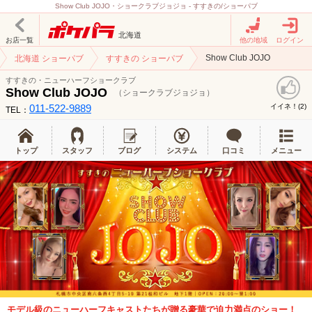
Show Club JOJO・ショークラブジョジョ - すすきの/ショーパブ
北海道
お店一覧
他の地域
ログイン
Show Club JOJO
北海道 ショーパブ
すすきの ショーパブ
すすきの・ニューハーフショークラブ
Show Club JOJO
（ショークラブジョジョ）
011-522-9889
イイネ！(
)
2
TEL：
トップ
スタッフ
ブログ
システム
口コミ
メニュー
モデル級のニューハーフキャストたちが贈る豪華で迫力満点のショー！