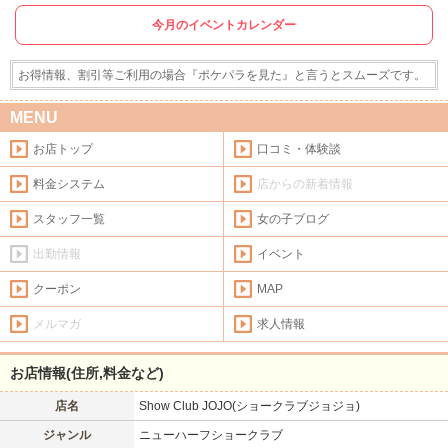
今月のイベントカレンダー
お得情報、割引等ご利用の場合『ポケパラを見た』と言うとスムーズです。
東北
北海道
MENU
このお店をシェアする
お店トップ
口コミ・体験談
甲信越
会員ログイン
北陸
料金システム
店からの新着情報
スタッフ一覧
女の子ブログ
LINE
X (旧Twitter)
関東
女の子ログイン
静岡
お店のURLをコピー
出勤情報
イベント
東海
店舗ログイン
関西
クーポン
MAP
メルマガ
求人情報
中四国
新規会員登録
九州
お店情報(住所,料金など)
沖縄
全国TOP
店名
Show Club JOJO(ショークラブジョジョ)
ジャンル
ニューハーフショークラブ