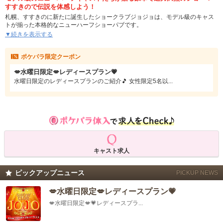
すすきので伝説を体感しよう！
札幌、すすきのに新たに誕生したショークラブジョジョは、モデル級のキャス
トが揃った本格的なニューハーフショーパブです。
ここでは、他では味わえないダイナミックで迫力満点の豪華なショーが楽しめ
▼続きを表示する
ます！
圧巻のパフォーマンスと洗練された演出が訪れるすべてのお客様を非日常の世
ポケパラ限定クーポン
界へと誘います。
💋水曜日限定💋レディースプラン💗
広々とした大箱の空間は、友人同士や大人数での利用にも最適。煌びやかな衣
装に身を包んだキャストたちが繰り広げるショーは、まさに伝説級のエンター
水曜日限定のレディースプランのご紹介🎵 女性限定5名以...
テイメント。笑いあり、感動ありのステージで、忘れられないひとときをお約
束します。
すすきので特別な夜を過ごしたいなら「JOJO」へ。華やかなショーとともに、
素敵なひとときをお楽しみください。
フィリピン人のキャストも多いため、外国の方も対応可能です！
事前予約も受付中。話題のスポットで、心に残る体験をぜひご堪能ください！
キャスト求人
ピックアップニュース
PICKUP NEWS
💋水曜日限定💋レディースプラン💗
💋水曜日限定💋💗レディースプラ...