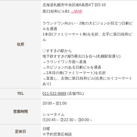
北海道札幌市中央区南6条西4丁目5-10
第21桂和ビルB1
→MAP
ラウンドワン向かい・2枚の大ビジョンが目立つ日劇ビ
ルを通過
1本目(ファミリーマート角)を右折、左手に第21桂和ビ
ル
住所
〇すすきの駅から
地下鉄すすきの駅5番出口を右へ(札幌駅前通り)
→ラウンドワン方面へ直進
→大ビジョンのある日劇ビルを通過
→1本目の角(ファミリーマート)を右折
→直進し、左側に第21桂和ビル(右奥にセイコーマート
あり)
TEL
011-522-9889
(店舗TEL)
20:00～翌1:00
営業時間
ショータイム
①20:45～ ②22:30～ ③0:00～
日曜
定休日
※予約営業応相談