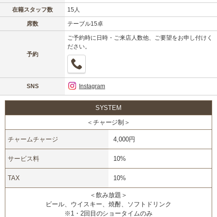
在籍スタッフ数
15人
席数
テーブル15卓
ご予約時に日時・ご来店人数他、ご要望をお申し付けく
ださい。
予約
SNS
Instagram
SYSTEM
＜チャージ制＞
チャームチャージ
4,000円
サービス料
10%
TAX
10%
＜飲み放題＞
ビール、ウイスキー、焼酎、ソフトドリンク
※1・2回目のショータイムのみ