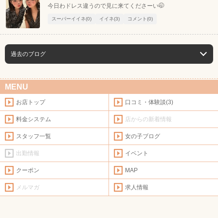
今日わドレス違うので見に来てくださーい🤭
スーパーイイネ(0)
イイネ(3)
コメント(0)
過去のブログ
MENU
お店トップ
口コミ・体験談(3)
料金システム
店からの新着情報
スタッフ一覧
女の子ブログ
出勤情報
イベント
クーポン
MAP
メルマガ
求人情報