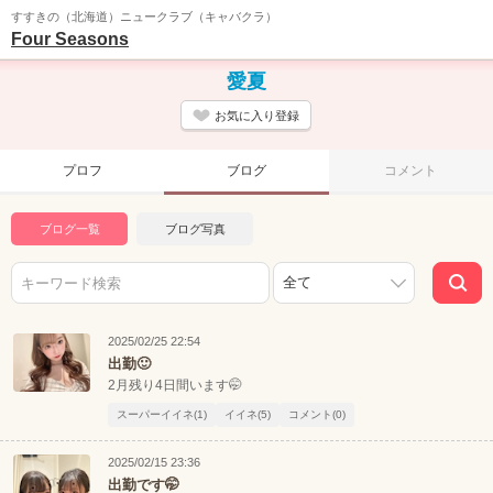
すすきの（北海道）ニュークラブ（キャバクラ）
Four Seasons
愛夏
お気に入り登録
プロフ
ブログ
コメント
ブログ一覧
ブログ写真
2025/02/25 22:54
出勤🙂
2月残り4日間います🤭
スーパーイイネ(1)
イイネ(5)
コメント(0)
2025/02/15 23:36
出勤です🤭