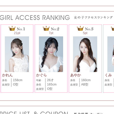
21pt
7pt
5pt
かれん
かぐら
あやか
くみ
158cm
26才
160cm
身長
年齢
身長
身長
O型
165cm
AB型
血液型
身長
血液型
血液型
O型
血液型