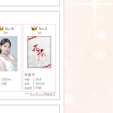
3pt
1pt
かおり
155cm
24才
年齢
O型
157cm
身長
不明
血液型
>>
ランキング6位以下