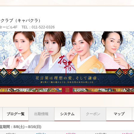
ークラブ（キャバクラ）
タービル4F
TEL：011-522-0326
ブログ一覧
出勤情報
システム
クーポン
マップ
盆期間：8/8(土)～8/16(日)