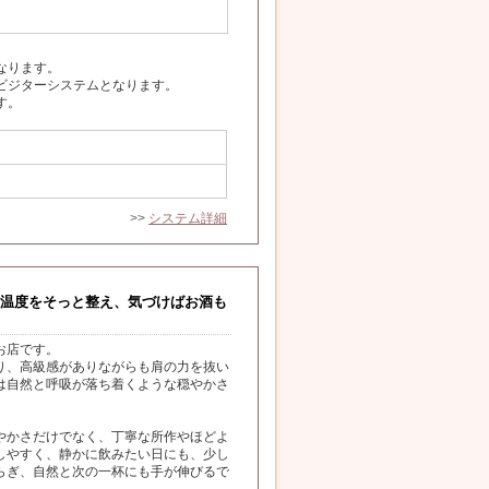
。
なります。
ビジターシステムとなります。
す。
>>
システム詳細
温度をそっと整え、気づけばお酒も
お店です。
り、高級感がありながらも肩の力を抜い
は自然と呼吸が落ち着くような穏やかさ
やかさだけでなく、丁寧な所作やほどよ
しやすく、静かに飲みたい日にも、少し
らぎ、自然と次の一杯にも手が伸びるで