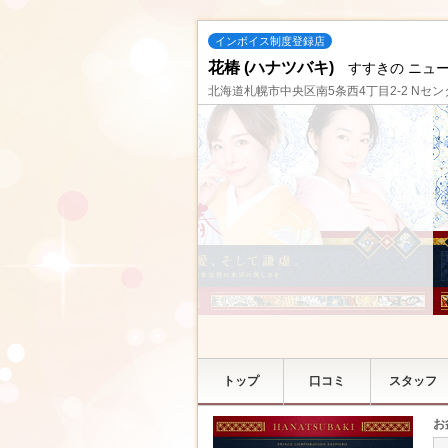
インボイス制度登録店
花椿 (ハナツバキ)
すすきの ニュ
北海道札幌市中央区南5条西4丁目2-2 Nセン
トップ
口コミ
スタッフ
お