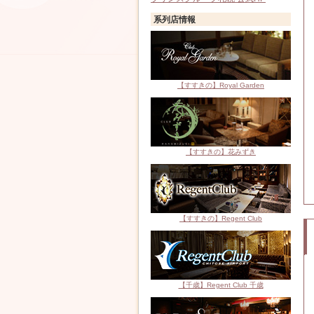
系列店情報
【すすきの】Royal Garden
【すすきの】花みずき
【すすきの】Regent Club
【千歳】Regent Club 千歳