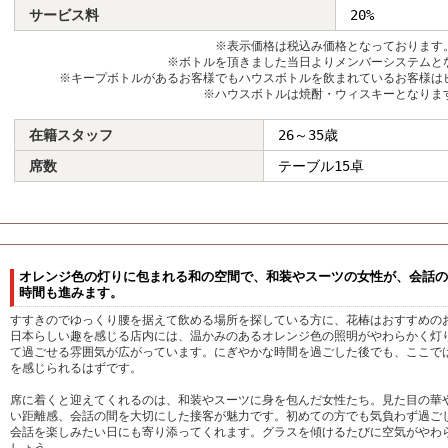
サービス料
20%
※表示価格は税込み価格となっております
※ボトルを頂きました当日よりメンバーシステムと
※キープボトルがあるお客様でもハウスボトルを飲まれているお客様は
※ハウスボトルは焼酎・ウィスキーとなりま
在籍スタッフ
26～35歳
席数
テーブル15卓
オレンジ色の灯りに包まれる和の空間で、和装やスーツの女性が、会話の
時間も進みます。
すすきのでゆっくり腰を据えて飲める場所を探している方に、花椿はおすすめの
日本らしい趣を感じる店内には、温かみのあるオレンジ色の照明がやわらかく灯
て過ごせる雰囲気が広がっています。にぎやかな時間を過ごした後でも、ここで
を感じられるはずです。
席に着くと迎えてくれるのは、和装やスーツに身を包んだ女性たち。見た目の華
い距離感、会話の間を大切にした接客が魅力です。初めての方でも気負わず過ご
会話を楽しみたい日にも寄り添ってくれます。グラスを傾けるたびに空気がやわ