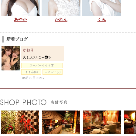
あやか
かれん
くみ
新着ブログ
かおり
久しぶりに～📷✨
スーパーイイネ(3)
イイネ(4)
コメント(0)
05月09日 21:17