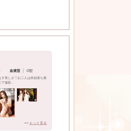
m
血液型
O型
なす美しさ♡お二人は終始落ち着
撮影...
>>
もっと見る