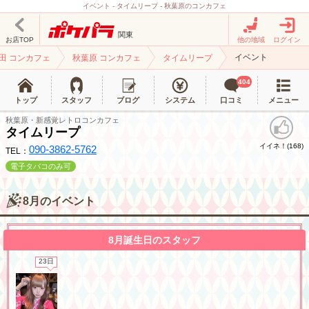
イベント - タイムリープ - 秋葉原のコンカフェ
関東
お店TOP
他の地域
ログイン
イベント
田 コンカフェ
秋葉原 コンカフェ
タイムリープ
404
トップ
スタッフ
ブログ
システム
口コミ
メニュー
秋葉原・新感覚レトロコンカフェ
タイムリープ
イイネ！(
)
168
090-3862-5762
TEL：
電子タバコのみ可
LINEでの連絡例
8月のイベント
北海道
東北
8月誕生日のスタッフ
このお店をシェアする
23日
甲信越
会員ログイン
北陸
LINE
X (旧Twitter)