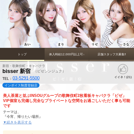
トップ
体入時給12,000円以上可☆
店舗スタッフ大募集‼
新宿・歌舞伎町・キャバクラ
bisser 新宿
（ビゼシンジュク）
03-5291-5500
イイネ！(
)
21
TEL：
インボイス制度登録店
美人茶屋と並ぶINSOUグループの歌舞伎町2枚看板キャバクラ「ビゼ」
VIP個室も完備し完全なプライベートな空間をお過ごしいただく事も可能
です
テーマは、
『今宵、帰りたい場所』
多忙な現代人にとって、心身ともにリラックスできる時間と、日常とはかけ離
▼続きを表示する
れた特別な空間は大きな魅力。
日常の忙しさから解放され、ゆったりとした贅沢な時間を過ごせる場所として