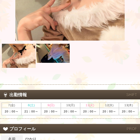
出勤情報
SHIFT
7(金)
8(土)
9(日)
10(月)
11(火)
12(水)
13(木)
20：00～
21：00～
20：00～
20：00～
20：00～
20：00～
20：00～
プロフィール
PROF
名前
ひかり