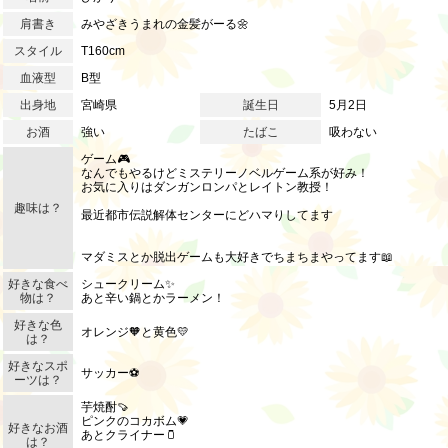
肩書き
みやざきうまれの金髪がーる🌼
スタイル
T160cm
血液型
B型
出身地
宮崎県
誕生日
5月2日
お酒
強い
たばこ
吸わない
ゲーム🎮
なんでもやるけどミステリーノベルゲーム系が好み！
お気に入りはダンガンロンパとレイトン教授！
趣味は？
最近都市伝説解体センターにどハマりしてます
マダミスとか脱出ゲームも大好きでちまちまやってます📖
好きな食べ
シュークリーム✨
物は？
あと辛い鍋とかラーメン！
好きな色
オレンジ🧡と黄色💛
は？
好きなスポ
サッカー⚽
ーツは？
芋焼酎🍠
ピンクのコカボム💗
好きなお酒
あとクライナー🫙
は？