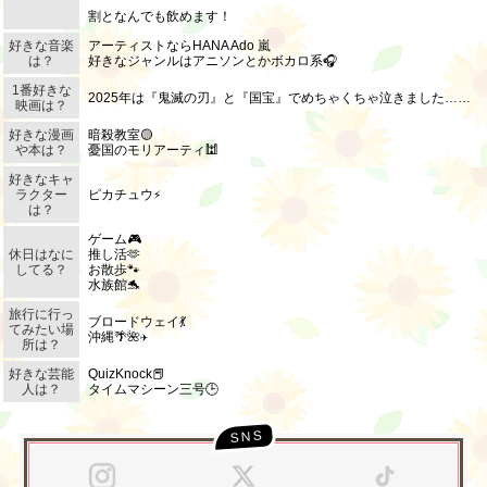
割となんでも飲めます！
好きな音楽
アーティストならHANA Ado 嵐
は？
好きなジャンルはアニソンとかボカロ系🎧
1番好きな
2025年は『鬼滅の刃』と『国宝』でめちゃくちゃ泣きました……
映画は？
好きな漫画
暗殺教室🟡
や本は？
憂国のモリアーティ🕍
北海道
東北
好きなキャ
このお店をシェアする
キャストページをシェアする
ラクター
ピカチュウ⚡
は？
甲信越
会員ログイン
北陸
ゲーム🎮
休日はなに
推し活🫶
してる？
お散歩🐾‪
LINE
X (旧Twitter)
水族館🐬
LINE
X (旧Twitter)
女の子ログイン
静岡
関東
旅行に行っ
お店のURLをコピー
ブロードウェイ💃
キャストページのURLをコピー
てみたい場
沖縄🌴🌺✈
所は？
東海
店舗ログイン
関西
好きな芸能
QuizKnock📕
人は？
タイムマシーン三号🕒
中四国
新規会員登録
九州
沖縄
全国TOP