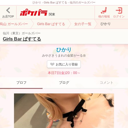
ひかり - Girls Bar ぱすてる - 仙川のガールズバー
関東
お店TOP
他の地域
ログイン
ひかり
歳烏山 ガールズバー
Girls Bar ぱすてる
女の子一覧
仙川（東京）ガールズバー
Girls Bar ぱすてる
ひかり
みやざきうまれの金髪がーる🌼
お気に入り登録
本日7日(金)20：00～
プロフ
ブログ
コメント