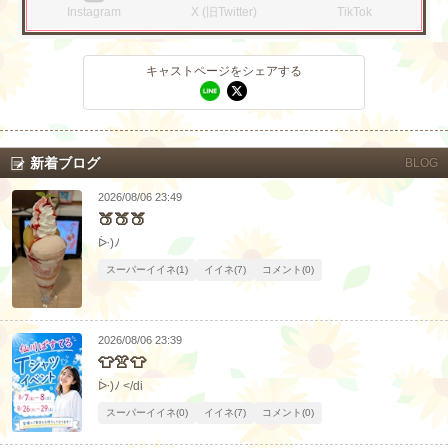
Instagram
X (旧Twitter)
TikTok
キャストページをシェアする
新着ブログ
BLOG
2026/08/06 23:49
🍑🍑🍑
ᐕ)ﾉ
スーパーイイネ(1)
イイネ(7)
コメント(0)
2026/08/06 23:39
👕👚👕
ᐕ)ﾉ </di
スーパーイイネ(0)
イイネ(7)
コメント(0)