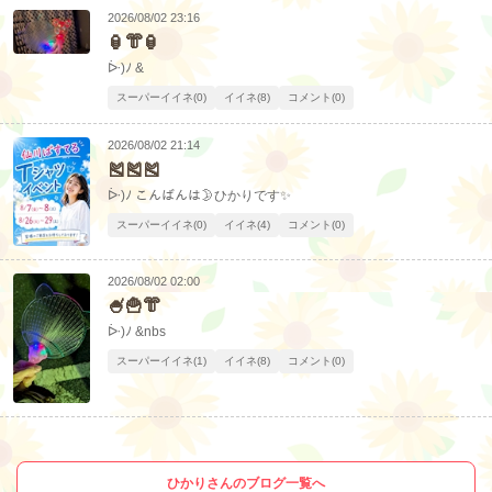
2026/08/02 23:16
🏮👘🏮
ᐕ)ﾉ &
スーパーイイネ(0)
イイネ(8)
コメント(0)
2026/08/02 21:14
🎽🎽🎽
ᐕ)ﾉ こんばんは🌛ひかりです✨
スーパーイイネ(0)
イイネ(4)
コメント(0)
2026/08/02 02:00
🍧🍟👘
ᐕ)ﾉ &nbs
スーパーイイネ(1)
イイネ(8)
コメント(0)
ひかりさんのブログ一覧へ