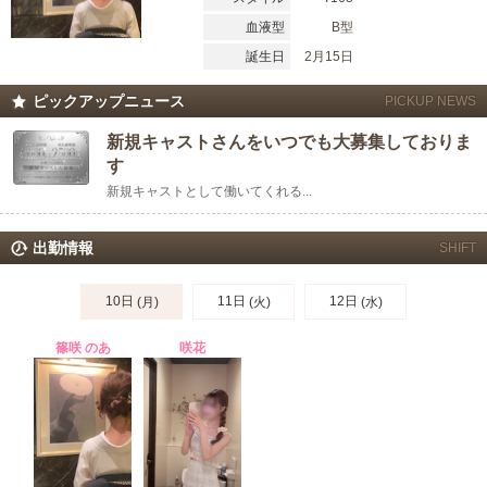
血液型
B型
誕生日
2月15日
ピックアップニュース
PICKUP NEWS
新規キャストさんをいつでも大募集しておりま
す
新規キャストとして働いてくれる...
出勤情報
SHIFT
10日
11日
12日
(月)
(火)
(水)
篠咲 のあ
咲花