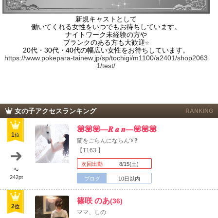
新規キャストとして
働いてくれる女性をいつでもお待ちしています。
ナイトワーク未経験の方や
ブランクのある方も大歓迎☆
20代・30代・40代の幅広い女性をお待ちしています。
https://www.pokepara-tainew.jp/sp/tochigi/m1100/a2401/shop2063
1/test/
女の子アクセスランキング
RANKING
北海道
東北
💟💟💟—𝑹 𝒂 𝒏—💟💟💟
1
このお店をシェアする
位
蘭をごらんにならん➰❓
【T163 】
甲信越
会員ログイン
北陸
次回出勤
8/15(土)
🐾
LINE
X (旧Twitter)
242pt
ブログ
10日以内
女の子ログイン
静岡
関東
お店のURLをコピー
篠咲 のあ
(36)
東海
店舗ログイン
関西
2
位
ママ、しの