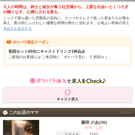
大人の時間は、紳士と淑女が集う社交場から。上質な出会いとくつろぎ
が織りなす、心満たされる夜を。
シックで落ち着いた雰囲気の店内に、スーツやドレスで装った美女たちが華を
添え、夜の街にふさわしい優雅な時間が静かに流れます。心地よい乾杯の音と
ともに、大人同士の語らいが始まれば、日常とは違う特別な夜が幕を開けま
▼続きを表示する
す。泉町という宇都宮屈指のナイトスポットにふさわしい、洗練されたキャス
ト陣による丁寧なおもてなしは心身ともに癒される贅沢です。
ポケパラ限定クーポン
ビジネスでの疲れを癒したい夜、気の合う仲間と語らいたい夜、ひとりで静か
初回セット60分にキャストドリンク1杯込み
にグラスを傾けたい夜。どんな夜にも寄り添える、そんな空間がここにはあり
ます。キャストは、気取らず親しみやすい20代から、大人の色気と落ち着きを
ご新規のお客様には ご来店時に「ポケパラ見た」で 初回セッ...
兼ね備えた30代・40代まで幅広く在籍しております。
キャスト求人
このお店のママ
MAMA
篠咲 のあ(36)
ママ、しの
スタイル
T163