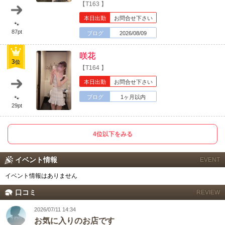
【T163 】
中四国
新規会員登録
九州
本日出勤
お問合せ下さい
🐾
87pt
ブログ
2026/08/09
沖縄
全国TOP
咲花
3
位
【T164 】
本日出勤
お問合せ下さい
ブログ
1ヶ月以内
🐾
29pt
4位以下をみる
イベント情報
EVENT
イベント情報はありません
口コミ
REVIEW
2026/07/11 14:34
お気に入りのお店です