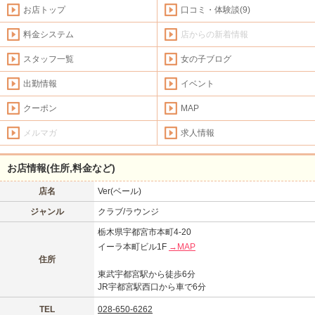
お店トップ
口コミ・体験談(9)
料金システム
店からの新着情報
スタッフ一覧
女の子ブログ
出勤情報
イベント
クーポン
MAP
メルマガ
求人情報
お店情報(住所,料金など)
店名
Ver(ベール)
ジャンル
クラブ/ラウンジ
栃木県宇都宮市本町4-20
イーラ本町ビル1F
→MAP
住所
東武宇都宮駅から徒歩6分
JR宇都宮駅西口から車で6分
TEL
028-650-6262