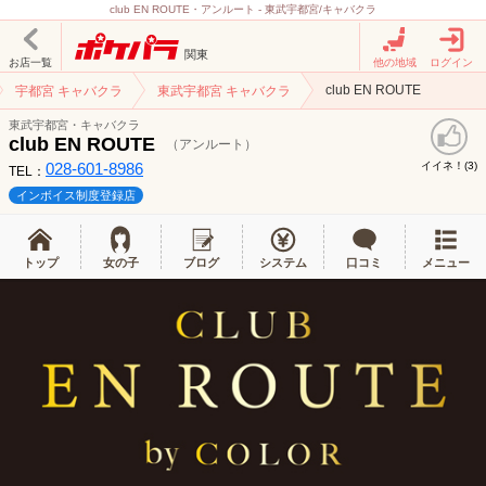
club EN ROUTE・アンルート - 東武宇都宮/キャバクラ
関東
お店一覧
他の地域
ログイン
club EN ROUTE
宇都宮 キャバクラ
東武宇都宮 キャバクラ
東武宇都宮・キャバクラ
club EN ROUTE
（アンルート）
028-601-8986
イイネ！(
)
3
TEL：
インボイス制度登録店
トップ
女の子
ブログ
システム
口コミ
メニュー