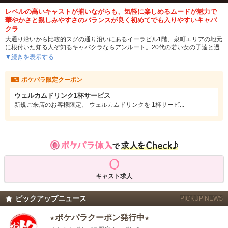
レベルの高いキャストが揃いながらも、気軽に楽しめるムードが魅力で
華やかさと親しみやすさのバランスが良く初めてでも入りやすいキャバ
クラ
大通り沿いから比較的スグの通り沿いにあるイーラビル1階、泉町エリアの地元
に根付いた知る人ぞ知るキャバクラならアンルート。20代の若い女の子達と過
ごせるキラキラまぶしい楽園が今まさにここにある。リュクスで煌びやかな雰
▼続きを表示する
囲気に、明るくトークを盛り上げてくれる可愛いキャスト達。
ポケパラ限定クーポン
スタンダードなキャバクラの魅力がありつつ、どこか肩ひじ張らずに楽しめ
る、アットホームなカジュアルさが共存。いつだって背伸びしすぎず、リラッ
ウェルカムドリンク1杯サービス
クスして過ごせます。長年愛されてきた理由はこの居心地の良さがあってこそ
だと自信をもって言えるキャバクラです♪
新規ご来店のお客様限定、 ウェルカムドリンクを 1杯サービ...
「向かう途中」という意味のEN ROUTE。今宵は家路に向かう前に、楽園へ向
かってみませんか?
キャスト求人
ピックアップニュース
PICKUP NEWS
★ポケパラクーポン発行中★