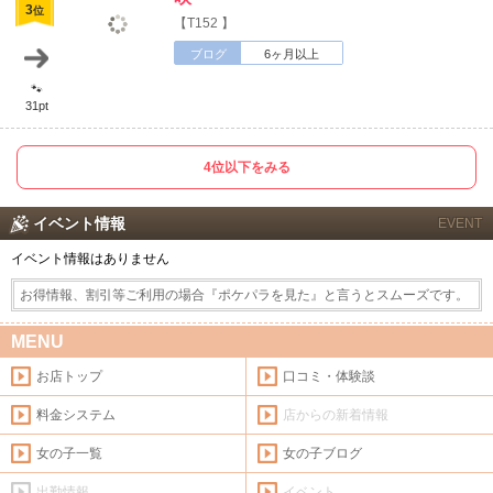
北海道
東北
3
位
【T152 】
このお店をシェアする
ブログ
6ヶ月以上
甲信越
会員ログイン
北陸
🐾
31pt
LINE
X (旧Twitter)
女の子ログイン
静岡
関東
お店のURLをコピー
4位以下をみる
東海
店舗ログイン
関西
イベント情報
EVENT
中四国
新規会員登録
九州
イベント情報はありません
お得情報、割引等ご利用の場合『ポケパラを見た』と言うとスムーズです。
沖縄
全国TOP
MENU
お店トップ
口コミ・体験談
料金システム
店からの新着情報
女の子一覧
女の子ブログ
出勤情報
イベント