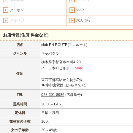
クーポン
MAP
メルマガ
求人情報
お店情報(住所,料金など)
店名
club EN ROUTE(アンルート)
ジャンル
キャバクラ
栃木県宇都宮市本町4-20
イーラ本町ビル1F
→MAP
住所
東武宇都宮駅から徒歩7分
JR宇都宮駅西口から車で7分
TEL
028-601-8986
(店舗番号)
営業時間
20:30～LAST
定休日
日曜・祝日
在籍女の子数
10人
女の子年齢
20～49歳