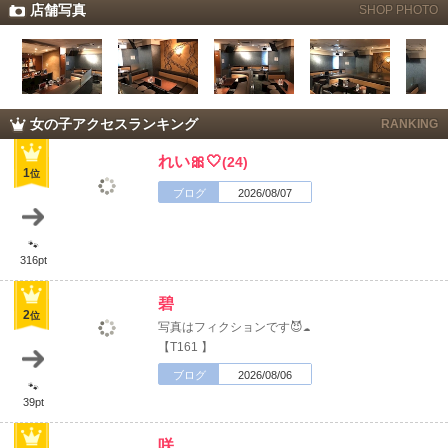
店舗写真
SHOP PHOTO
女の子アクセスランキング
RANKING
れい🎀🤍
(24)
1
位
ブログ
2026/08/07
🐾
316pt
碧
2
位
写真はフィクションです😈☁️
【T161 】
ブログ
2026/08/06
🐾
39pt
咲