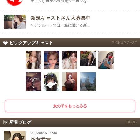
オトクなポケパラ限定クーポンを...
新規キャストさん大募集中
＼アンルートでは一緒に働ける新...
ピックアップキャスト
PICKUP CAST
女の子をもっとみる
新着ブログ
BLOG
2026/08/07 20:30
浴衣👘💜