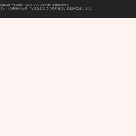
Copyright©2009 POKEPARA All Rights Reserved.
ポケパラ掲載の画像、写真など全ての無断複製、転載を禁止します。