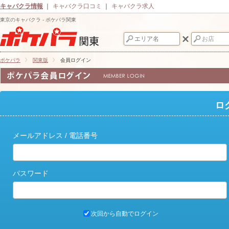
キャバクラ情報
｜
キャバクラ口コミ
｜
キャバクラ求人
東京のキャバクラ - ポケパラ関東
ポケパラ
関東版
会員ログイン
ロ
メールアドレス / 電話番号
パスワード
次回から自動でログイン