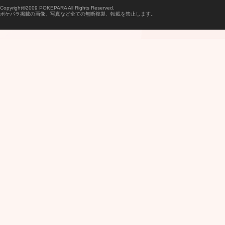
Copyright©2009 POKEPARA All Rights Reserved.
ポケパラ掲載の画像、写真など全ての無断複製、転載を禁止します。