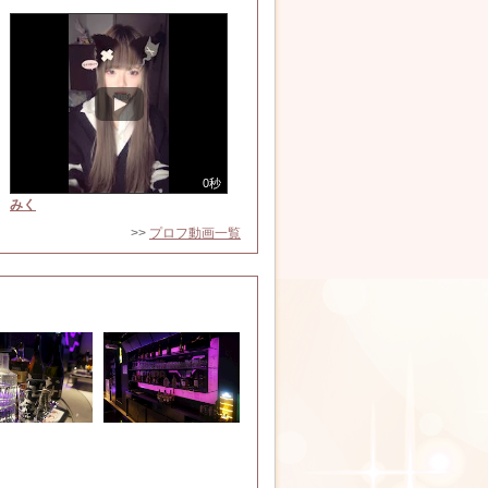
0秒
みく
>>
プロフ動画一覧