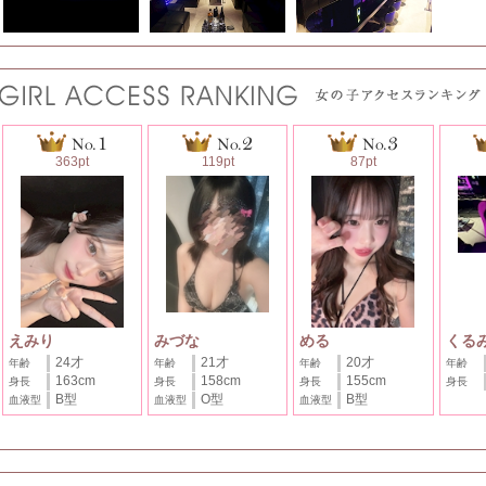
363pt
119pt
87pt
えみり
みづな
める
くる
24才
21才
20才
年齢
年齢
年齢
年齢
163cm
158cm
155cm
身長
身長
身長
身長
B型
O型
B型
血液型
血液型
血液型