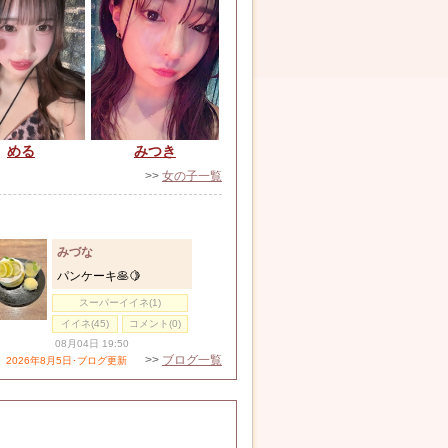
める
みつき
>>
女の子一覧
みづな
パンケーキ🥞🍋
スーパーイイネ(1)
イイネ(45)
コメント(0)
08月04日 19:50
>>
ブログ一覧
2026年8月5日･ブログ更新