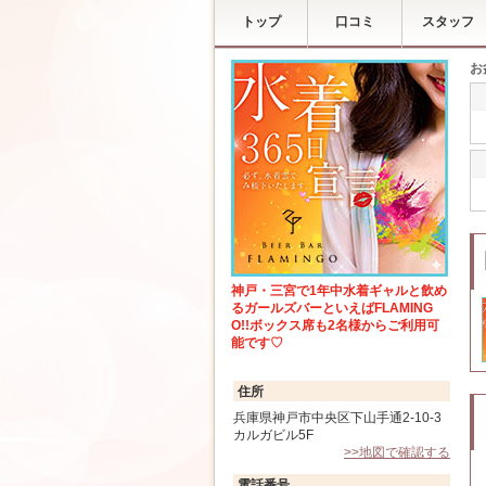
トップ
口コミ
スタッフ
お
神戸・三宮で1年中水着ギャルと飲め
るガールズバーといえばFLAMING
O!!ボックス席も2名様からご利用可
能です♡
住所
兵庫県神戸市中央区下山手通2-10-3
カルガビル5F
>>地図で確認する
電話番号