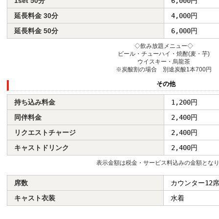
1set 50分
6,000円
延長料金 30分
4,000円
延長料金 50分
6,000円
◇飲み放題メニュー◇
ビール・チューハイ・焼酎(麦・芋)
ウイスキー・烏龍茶
※炭酸割の場合 別途炭酸1本700円
その他
持ち込み料金
1,200円
同伴料金
2,400円
リクエストチャージ
2,400円
キャストドリンク
2,400円
表示金額は税金・サービス料込みの金額とな
席数
カウンター12
キャスト衣装
水着