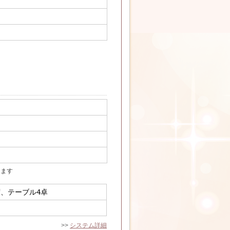
ります
席、テーブル4卓
>>
システム詳細