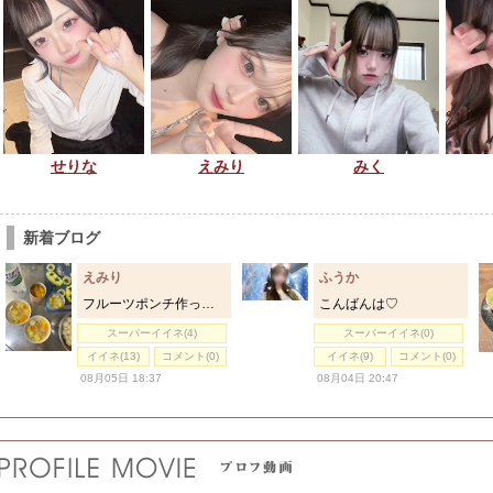
せりな
えみり
みく
新着ブログ
えみり
ふうか
フルーツポンチ作った🥣✨
こんばんは♡
スーパーイイネ(4)
スーパーイイネ(0)
イイネ(13)
コメント(0)
イイネ(9)
コメント(0)
08月05日 18:37
08月04日 20:47