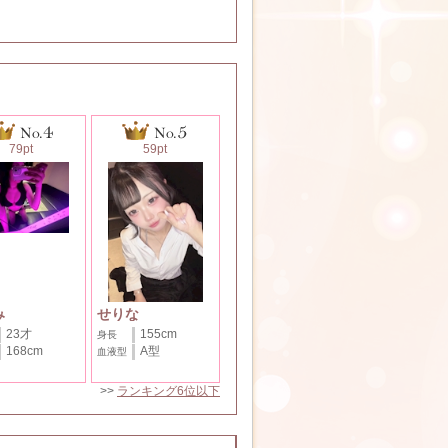
79pt
59pt
み
せりな
23才
155cm
身長
168cm
A型
血液型
>>
ランキング6位以下