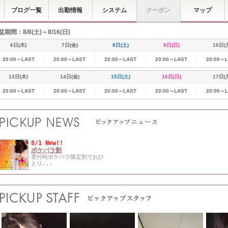
ブログ一覧
出勤情報
システム
クーポン
マップ
盆期間：8/8(土)～8/16(日)
6日(木)
7日(金)
8日(土)
9日(日)
10日(
20:00～LAST
20:00～LAST
20:00～LAST
20:00～LAST
20:00～
13日(木)
14日(金)
15日(土)
16日(日)
17日(
20:00～LAST
20:00～LAST
20:00～LAST
20:00～LAST
20:00～
8/1 New!!
ポケパラ割
受付時ポケパラ限定割でおひ
とり...