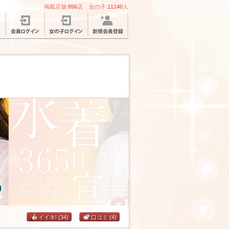
掲載店舗:
856
店 女の子:
11140
人
イイネ!
(34)
口コミ
(4)