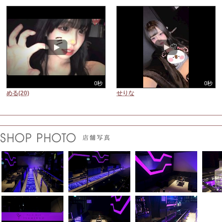
0秒
0秒
める(20)
せりな