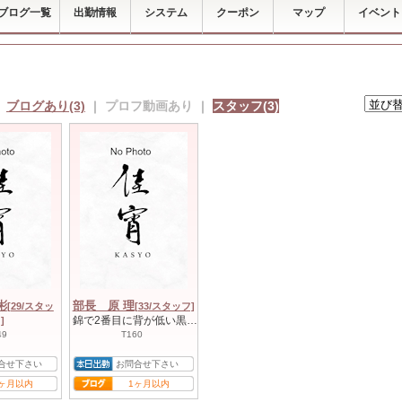
ブログ一覧
出勤情報
システム
クーポン
マップ
イベント
｜
ブログあり(3)
｜
プロフ動画あり
｜
スタッフ(3)
彬
部長 原 理
[29/スタッ
[33/スタッフ]
錦で2番目に背が低い黒服🤪
]
49
T160
合せ下さい
お問合せ下さい
3ヶ月以内
1ヶ月以内