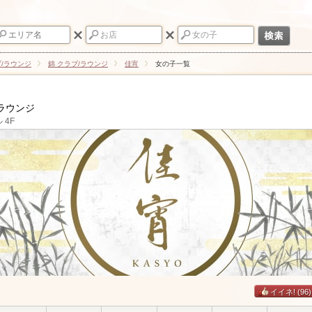
ブ/ラウンジ
錦 クラブ/ラウンジ
佳宵
女の子一覧
/ラウンジ
 4F
イイネ!
(96)