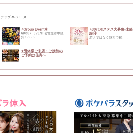
⭐️Group Event🎇
⭐️30代ホステス大募集-未経
GROUP EVENT名古屋市中区
験🉑
錦3-9-5...
若さではなく魅力で稼...
⭐️団体様ご来店・ご接待の
ご予約は佳宵へ