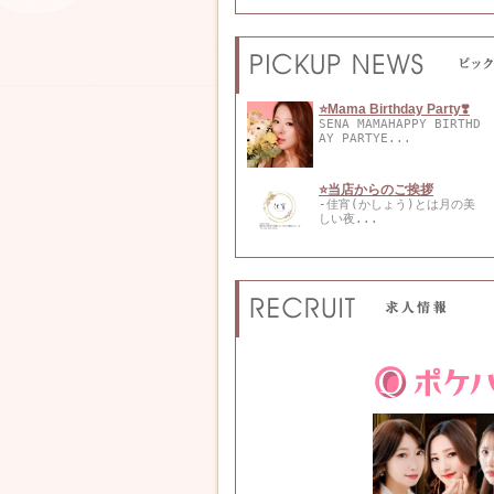
⭐️Mama Birthday Party❣️
SENA MAMAHAPPY BIRTHD
AY PARTYE...
⭐️当店からのご挨拶
-佳宵(かしょう)とは月の美
しい夜...