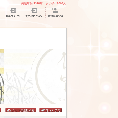
掲載店舗:
1310
店 女の子:
12893
人
メルマガ
口コミ
(32)