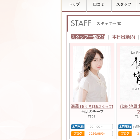
トップ
口コミ
スタッフ
スタッフ一覧(22)
｜
本日出勤(3)
深澤 ゆうき
代表 池原 
[38/スタッフ]
当店のチーフ
フ
T158
T1
20：00～
お問
2026/08/04