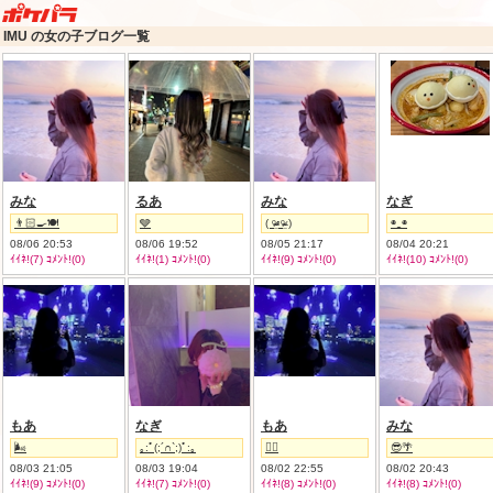
IMU の女の子ブログ一覧
みな
るあ
みな
なぎ
👨🏻‍🍳🍽
🩶
( ᵒ̴̶̷̤◦ᵒ̴̶̷̤ )
◉⁠‿⁠◉
08/06 20:53
08/06 19:52
08/05 21:17
08/04 20:21
ｲｲﾈ!(7) ｺﾒﾝﾄ!(0)
ｲｲﾈ!(1) ｺﾒﾝﾄ!(0)
ｲｲﾈ!(9) ｺﾒﾝﾄ!(0)
ｲｲﾈ!(10) ｺﾒﾝﾄ!(0)
もあ
なぎ
もあ
みな
🌬️
｡⁠:ﾟ⁠(⁠;⁠´⁠∩⁠`⁠;⁠)ﾟ⁠:⁠｡
😶‍🌫️
😎🌴
08/03 21:05
08/03 19:04
08/02 22:55
08/02 20:43
ｲｲﾈ!(9) ｺﾒﾝﾄ!(0)
ｲｲﾈ!(7) ｺﾒﾝﾄ!(0)
ｲｲﾈ!(8) ｺﾒﾝﾄ!(0)
ｲｲﾈ!(8) ｺﾒﾝﾄ!(0)